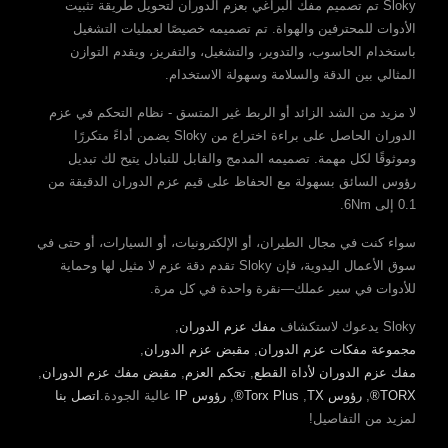
Sloky تم تصميم مفك البراغي بعزم الدوران لتحويل طريقة تثبيت
الأدوات للمحترفين والهواة. تم تصميمه خصيصًا لعمليات التشغيل
باستخدام الحاسوب، والتدوير، والتشغيل، والتفريز، ويقدم التوازن
المثالي بين الدقة والسلامة وسهولة الاستخدام.
لا مزيد من الشد الزائد أو الربط غير المتسق - نظام التحكم في عزم
الدوران الحاصل على براءة اختراع من Sloky يضمن أداءً متكررًا
وموثوقًا لكل مهمة. تصميمه المدمج والقابل للتبادل يتيح لك تبديل
رؤوس السائق بسهولة مع الحفاظ على قيم عزم الدوران الدقيقة من
0.1 إلى 6Nm.
سواء كنت في مجال الطيران، أو الإلكترونيات، أو السيارات، أو حتى في
سوق الأعمال اليدوية، فإن Sloky تقدم دقة عزم لا مثيل لها وحماية
للأدوات في سير عملك—نقرة واحدة في كل مرة.
Sloky يدعوك لاستكشاف
مفك عزم الدوران
,
مجموعة مفكات عزم الدوران
,
مقبض عزم الدوران
,
مفك عزم الدوران لأداة القطع
,
تحكم العزم
,
مقبض مفك عزم الدوران
,
TORX®
,
رؤوس TX
,
Torx Plus®
,
رؤوس IP
عالية الجودة.
اتصل بنا
لمزيد من التفاصيل!