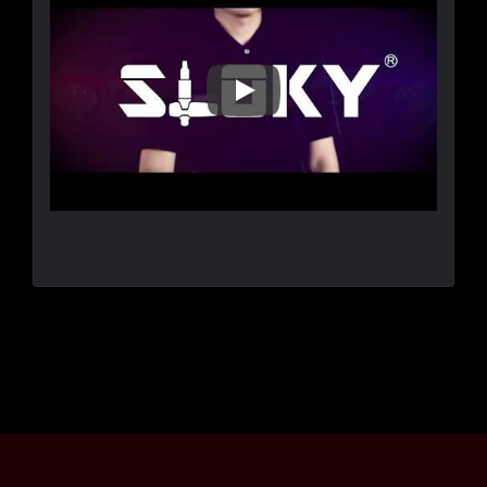
Sloky خطوة، عزم دوران ذكي في كل مكان ممكن