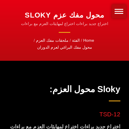
محول مفك عزم SLOKY
لقطع الهيكس، توركس
اختراع جديد براءات اختراع لمهايئات العزم مع براءات
اختراع لمدة 20 عامًا | محولات وعوازل العزم | تخصيص لأي
وتوركس بلس بعزم مختلف
نوع من أنواع البتات
Home
/
الفئة
/
ملحقات مفك العزم
/
مطلوب بواحدات نيوتن متر.
محول مفك البراغي لعزم الدوران
سهل الاستخدام لأداة القطع
CNC للتشكيل، التحويل
والطحن. | أدوات العزم CNC
للتشغيل، والتدوير، والطحن
Sloky محول العزم:
TSD-12
اختراع جديد براءات اختراع لمهايئات العزم مع براءات