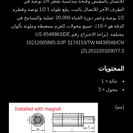
للاتصال بالمقبض وفتحة سداسية بقطر 1/4 بوصة في
الطرف الآخر للاتصال بالبت. يبلغ طوله 1 1/2 بوصة وقطره
1/2 بوصة وعمر دورة الحياة 20،000 عملية والتسامح في
الدقة هو +-10٪. جميع محولات العزم ممغنطة وملونة بألوان
مختلفة. (براءة الاختراع رقم US 8549963/DE
10212005885.3/JP 3174153/TW M439546/CN
ZL201220320077.3)
المحتويات
حالة × 1
محول × 3
(مم)