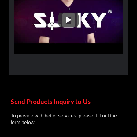
Sloky خطوة، عزم دوران ذكي في كل مكان ممكن