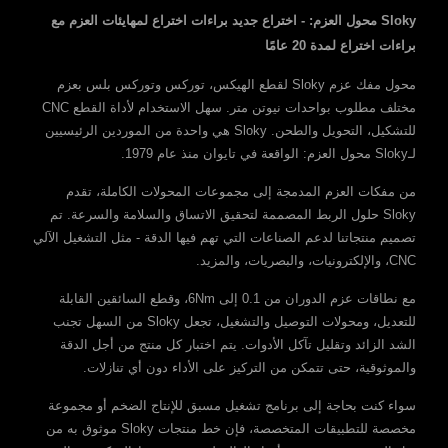
Sloky محول العزم: - اختراع جديد براءات اختراع لمهايئات العزم مع
براءات اختراع لمدة 20 عامًا
محول مفك عزم Sloky لقطع الهيكس، توركس وتوركس بلس بعزم
مختلف مطلوب بواحدات نيوتن متر. سهل الاستخدام لأداة القطع CNC
للتشكيل، التحويل والطحن. Sloky هي واحدة من الموردين الرئيسيين
لـSloky محول العزم: الواقعة في تايوان منذ عام 1979.
من مفكات العزم المدمجة إلى مجموعات المحولات الكاملة، تقدم
Sloky حلول الربط المصممة لتحقيق الاتساق والسلامة والسرعة. تم
تصميم منتجاتنا لدعم الصناعات التي تهم فيها الدقة - مثل التشغيل الآلي
CNC، والإلكترونيات، والبصريات، والمزيد.
مع نطاقات عزم الدوران من 0.1 إلى 6Nm، وقطع السائقين القابلة
للتعديل، ومحولات التوصيل والتشغيل، تجعل Sloky من السهل تجنب
الشد الزائد وتقليل تآكل الأدوات. يتم اختبار كل منتج من أجل الدقة
والموثوقية، حتى تتمكن من التركيز على الأداء دون أي تنازلات.
سواء كنت بحاجة إلى برنامج تشغيل مسبق للإنتاج الضخم أو مجموعة
مخصصة للتطبيقات المتخصصة، فإن خط منتجات Sloky موثوق به من