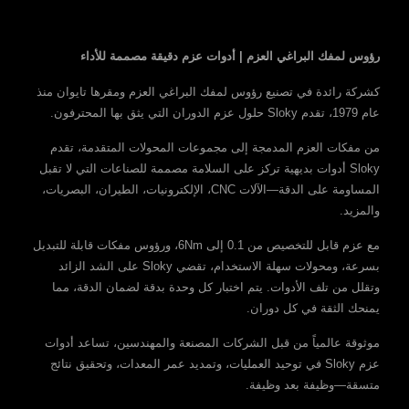
رؤوس لمفك البراغي العزم | أدوات عزم دقيقة مصممة للأداء
كشركة رائدة في تصنيع رؤوس لمفك البراغي العزم ومقرها تايوان منذ
عام 1979، تقدم Sloky حلول عزم الدوران التي يثق بها المحترفون.
من مفكات العزم المدمجة إلى مجموعات المحولات المتقدمة، تقدم
Sloky أدوات بديهية تركز على السلامة مصممة للصناعات التي لا تقبل
المساومة على الدقة—الآلات CNC، الإلكترونيات، الطيران، البصريات،
والمزيد.
مع عزم قابل للتخصيص من 0.1 إلى 6Nm، ورؤوس مفكات قابلة للتبديل
بسرعة، ومحولات سهلة الاستخدام، تقضي Sloky على الشد الزائد
وتقلل من تلف الأدوات. يتم اختبار كل وحدة بدقة لضمان الدقة، مما
يمنحك الثقة في كل دوران.
موثوقة عالمياً من قبل الشركات المصنعة والمهندسين، تساعد أدوات
عزم Sloky في توحيد العمليات، وتمديد عمر المعدات، وتحقيق نتائج
متسقة—وظيفة بعد وظيفة.