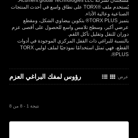
مسجلتان لشركة Acument global Technologies LLC.
يُستخدم ملف TORX®‎ على نطاق واسع في أحدث المنتجات
الصناعية وعالية الأداء.
يتميز TORX PLUS® بتكوين بيضاوي الشكل، ومقطع
عرضي أكبر، وسطح تلامس واسع للحصول على أقصى عزم
دوران للنقل وتقليل تآكل اللقم.
بالنسبة للبراغي ذات القفل المركزي الموجودة في أدوات
القطع، فهي تمثل استخدامًا نموذجيًا لملف لولبي TORX
PLUS®.
رؤوس لمفك البراغي العزم
عرض:
نتيجة 1 - 8 من 8