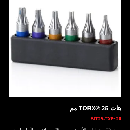
بتات TORX® 25 مم
BIT25-TX6~20
بتات TX مخططة بالألوان مقاس 25 مم لإدارة الألوان لمنع