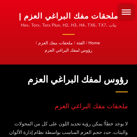
ملحقات مفك البراغي العزم |
SLOKY مفك البراغي بعزم
بتات Hex، Torx، Torx Plux، H2، H3، H4، TX6، TX7،
TX8، TX9، TX10، TX15، TX20، TX25، 6IP، 7IP، 8IP،
الدوران | تثبيت دقيق
9IP، 10IP، 15IP، 20IP، 25IP سهل الاستخدام لأداة القطع
Home
/
الفئة
/
ملحقات مفك العزم
/
لمحترفي CNC
باستخدام الحاسب الآلي للتصنيع والخراطة والطحن.
رؤوس لمفك البراغي العزم
(TORX® وTORX PLUS® كلاهما علامتان تجاريتان
مسجلتان لشركة Acument global Technologies LLC.) |
مفك عزم Sloky - غيّر كيف نثبت أدوات الدوران! قياسي
للتثبيت!
رؤوس لمفك البراغي العزم
ملحقات مفك البراغي العزم
لا يوجد خطأ! يمكن رؤية تحديد اللون على كل من المحولات
والبتات. حدد حجم العزم المناسب بواسطة نظام إدارة الألوان