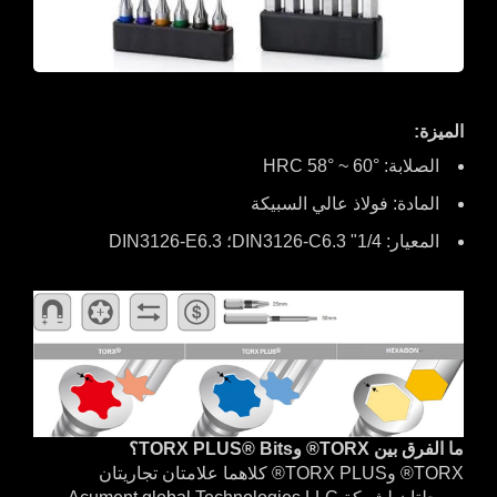
الميزة:
الصلابة: HRC 58° ~ 60°
المادة: فولاذ عالي السبيكة
المعيار: 1/4" DIN3126-C6.3؛ DIN3126-E6.3
ما الفرق بين TORX® وTORX PLUS® Bits؟
TORX® وTORX PLUS® كلاهما علامتان تجاريتان