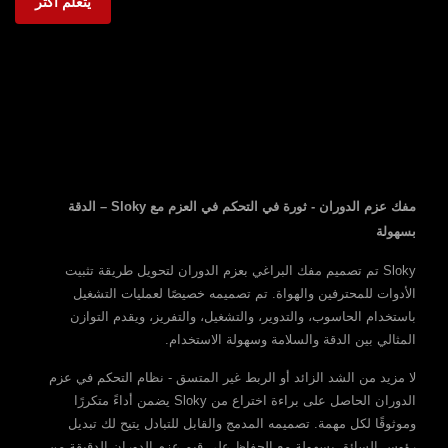
يتعلم أكثر
مفك عزم الدوران - ثورة في التحكم في العزم مع Sloky – الدقة
بسهولة
Sloky تم تصميم مفك البراغي بعزم الدوران لتحويل طريقة تثبيت
الأدوات للمحترفين والهواة. تم تصميمه خصيصًا لعمليات التشغيل
باستخدام الحاسوب، والتدوير، والتشغيل، والتفريز، ويقدم التوازن
المثالي بين الدقة والسلامة وسهولة الاستخدام.
لا مزيد من الشد الزائد أو الربط غير المتسق - نظام التحكم في عزم
الدوران الحاصل على براءة اختراع من Sloky يضمن أداءً متكررًا
وموثوقًا لكل مهمة. تصميمه المدمج والقابل للتبادل يتيح لك تبديل
رؤوس السائق بسهولة مع الحفاظ على قيم عزم الدوران الدقيقة من