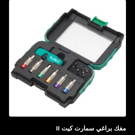
مفك براغي سمارت كيت II