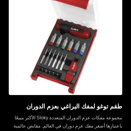
طقم توغو لمفك البراغي بعزم الدوران
مجموعة مفكات عزم الدوران المتعددة Sloky الأكثر مبيعًا
باعتبارها أصغر مفك عزم دوران في العالم. مقابض عالمية