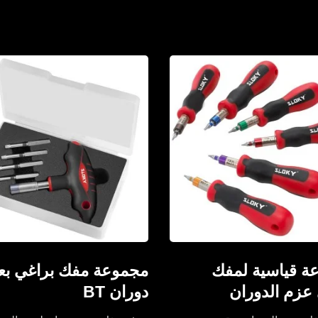
ة قياسية لمفك
مجموعة مفك براغي بع
عزم الدوران
دوران BT