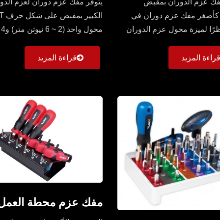
Sl مفك عزم الدوران بمقبض
يتوفر مفك عزم دوران لعزم الدو
كأصغر مفك عزم دوران في
نظرًا لميزة محول عزم الدوران
مح
 فإننا لا...
من لقم 50 مم (Torx وTorx Plus...
راءة المزيد
قراءة المزيد
مفك عزم محطة العمل