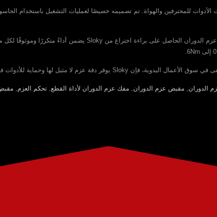
يت الأدوات للمحترفين والهواة. تم تصميمه خصيصًا لعمليات التشغيل باستخدام الحاسوب
لا مزيد من الشد الزائد أو الربط غير المتسق - نظام التحكم في عزم الدورا
 مثيل لها وحماية للأدوات في سير عملك—بنقرة واحدة في كل مرة.
 الدوران
,
مقبض عزم الدوران
,
مفك عزم الدوران لأداة القطع
,
تحكم العزم
,
مقبض 