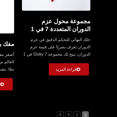
مجموعة محول عزم
الدوران المتعددة 7 في 1
حلك النهائي للتحكم الدقيق في عزم
مفك ب
الدوران تعرف بصريًا على قيمة عزم
الدوران: يتيح لك مجموعة Sloky 7 في 1
أصغر مف
تحديد قيمة عزم...
العالم 
قراءة المزيد
دوران (0.6 ~ 6 نيوتن متر)...
ق
4
3
2
1