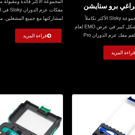
المجموعة الأكثر فائدة ومقبولة م
راغي برو ستايشن
مفكات عزم الدور
لمشاركتها مع جميع المشغلين. 
تم بيع مجموعة Sloky الأكثر تكاملاً
عالمي مخصص خصيصًا...
وجمالاً بشكل كبير في عرض EMO لعام
2018. طقم مفك عزم الدوران Pro
قراءة المزيد
راءة المزيد