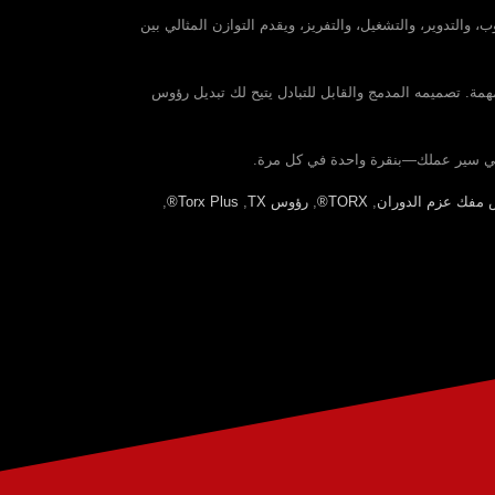
، والتدوير، والتشغيل، والتفريز، ويقدم التوازن المثالي بين
ن الحاصل على براءة اختراع من Sloky يضمن أداءً متكررًا وموثوقًا لكل مهمة. تصميمه المدمج والقابل للتبادل يتيح لك تبديل رؤوس
مفك عزم الدوران
,
TORX®
,
رؤوس TX
,
Torx Plus®
,