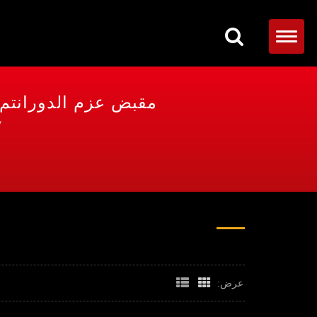
مقبض عزم الدورانتم البحث | أدوا
loky
عرض: