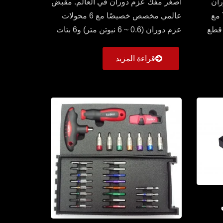
ران
أصغر مفك عزم دوران في العالم. مقبض
الكبير بمقبض على شكل حرف T مع
عالمي مخصص خصيصًا مع 6 محولات
ول واحد (2 ~ 6 نيوتن متر) و4 قطع
عزم دوران (0.6 ~ 6 نيوتن متر) و6 بتات
(Torx وTorx Plus) متوفرة....
قراءة المزيد