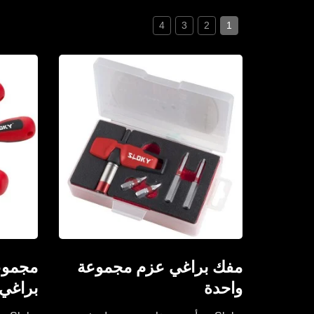
4
3
2
1
مفك براغي عزم مجموعة
مجموع
واحدة
براغي 