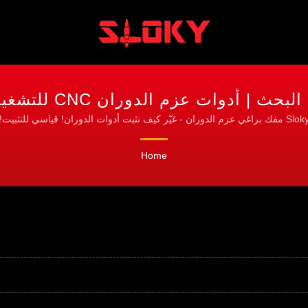
ت عزم الدوران CNC للتشغيل، والتدوير، والطحن
S مفك براغي عزم الدوران - غيّر كيف نثبت أدوات الدوران! قياسي للتثبيت!
Home