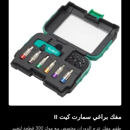
مفك براغي سمارت كيت II
طقم مفك عزم الدوران مخصص مع موك 300 قطعة لتغيير