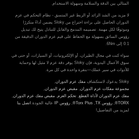
المثالي بين الدقة والسلامة وسهولة الاستخدام.
لا مزيد من الشد الزائد أو الربط غير المتسق - نظام التحكم في عزم
الدوران الحاصل على براءة اختراع من Sloky يضمن أداءً متكررًا
وموثوقًا لكل مهمة. تصميمه المدمج والقابل للتبادل يتيح لك تبديل
رؤوس السائق بسهولة مع الحفاظ على قيم عزم الدوران الدقيقة من
0.1 إلى 6Nm.
سواء كنت في مجال الطيران، أو الإلكترونيات، أو السيارات، أو حتى في
سوق الأعمال اليدوية، فإن Sloky يوفر دقة عزم لا مثيل لها وحماية
للأدوات في سير عملك—بنقرة واحدة في كل مرة.
Sloky يدعوك لاستكشاف
مفك عزم الدوران
,
مجموعة مفكات عزم الدوران
,
مقبض عزم الدوران
,
مفك عزم الدوران لأداة القطع
,
تحكم العزم
,
مقبض مفك عزم الدوران
,
TORX®
,
رؤوس TX
,
Torx Plus®
,
رؤوس IP
عالية الجودة.
اتصل بنا
لمزيد من التفاصيل!