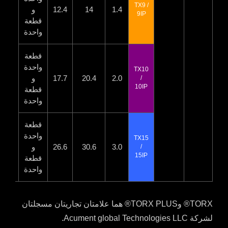
TX9 /
1.4
14
12.4
و
9IP
قطعة
واحدة
قطعة
واحدة
TX10
2.0
20.4
17.7
و
/
10IP
قطعة
واحدة
قطعة
واحدة
TX15
3.0
30.6
26.6
و
/
15IP
قطعة
واحدة
TORX® وTORX PLUS® هما علامتان تجاريتان مسجلتان
لشركة Acument global Technologies LLC.