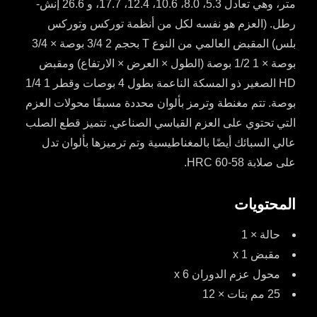
متر، وهي تعادل 5.3، 8.0، 10.6، 12.4، 17.7، و 26.6 إنش-
رطل. (العزم هو نفسه لكل من أنظمة توركس وتوركس
بلس) المقبض العالمي من النوع T بحجم 2 3/4 بوصة × 3/4
بوصة × 1 1/2 بوصة (الطول × العرض × الارتفاع) ومقبض
HD الصغير ذو المسكة الناعمة بطول 4 بوصات وقطر 1 1/4
بوصة. تتم مغنطة وترمز بألوان محددة مسبقًا محولات العزم
التي تحتوي على العزم القياسي الصناعي. تتميز قطع الصلب
عالي السبائك أيضًا بالمغناطيسية وتم ترميزها بألوان تدل
على صلابة 58-60 HRC.
المحتويات
حالة × 1
مقبض x 1
محول عزم الدوران x 6
25 مم بتات × 12