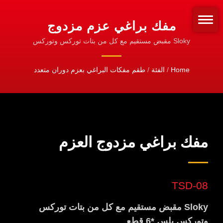
مفك براغي عزم مزدوج
SLOKY مع قطع من نوع
Sloky مقبض مستقيم مع كل من بتات توركس وتوركس
بلس *6 قطع | محولات وعوازل العزم | تخصيص لأي نوع
HEX، TORX و TORX PLUS
من أنواع البتات
Home
/
الفئة
/
طقم مفكات البراغي بعزم دوران متعدد
لمحولات عزم NM مختلفة.
سهل الاستخدام لأداة القطع
CNC للتشغيل، والتحويل،
والطحن. | أدوات العزم CNC
مفك براغي مزدوج العزم
للتشغيل، والتدوير، والطحن
TSD-08
Sloky مقبض مستقيم مع كل من بتات توركس
وتوركس بلس *6 قطع