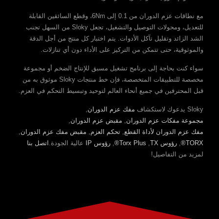
مع نطاقات عزم الدوران من 0.1 إلى 6Nm، وقطع السائقين القابلة
للتعديل، ومحولات التوصيل والتشغيل، تجعل Sloky من السهل تجنب
الشد الزائد وتقليل تآكل الأدوات. يتم اختبار كل منتج من أجل الدقة
والموثوقية، حتى تتمكن من التركيز على الأداء دون أي تنازلات.
سواء كنت بحاجة إلى برنامج تشغيل مسبق للإنتاج الضخم أو مجموعة
مخصصة للتطبيقات المتخصصة، فإن خط منتجات Sloky موثوق به من
قبل المحترفين في جميع أنحاء العالم لتوحيد وتبسيط التحكم في العزم.
Sloky يدعوك لاستكشاف
مفك عزم الدوران
,
مجموعة مفكات عزم الدوران
,
مقبض عزم الدوران
,
مفك عزم الدوران لأداة القطع
,
تحكم العزم
,
مقبض مفك عزم الدوران
,
TORX®
,
رؤوس TX
,
Torx Plus®
,
رؤوس IP
عالية الجودة.
اتصل بنا
لمزيد من التفاصيل!