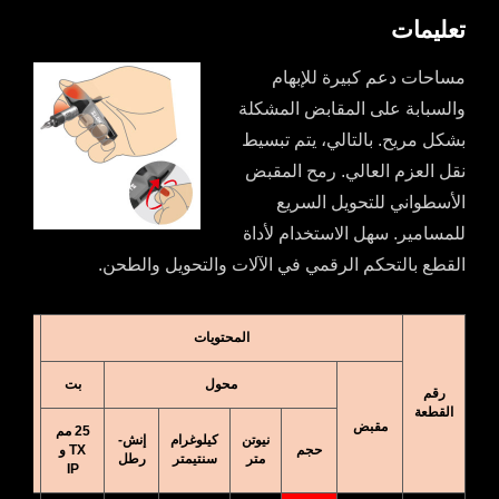
تعليمات
مساحات دعم كبيرة للإبهام
والسبابة على المقابض المشكلة
بشكل مريح. بالتالي، يتم تبسيط
نقل العزم العالي. رمح المقبض
الأسطواني للتحويل السريع
للمسامير. سهل الاستخدام لأداة
القطع بالتحكم الرقمي في الآلات والتحويل والطحن.
المحتويات
محول
بت
رقم
ن.و.
القطعة
مقبض
25 مم
نيوتن
كيلوغرام
إنش-
حجم
TX و
متر
سنتيمتر
رطل
IP