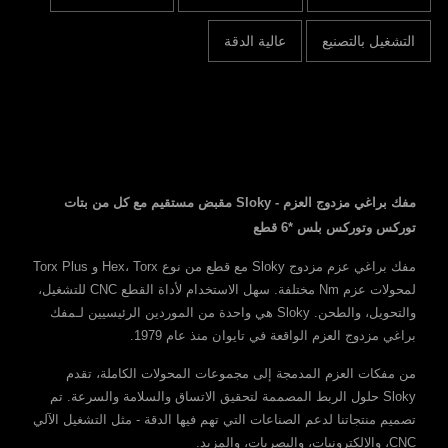
التشغيل بالتصنيع
عالية الدقة
مفك براغي مزدوج العزم - Sloky مقبض مستقيم مع كل من بتات
توركس وتوركس بلس *6 قطع
مفك براغي عزم مزدوج Sloky مع قطع من نوع Hex، Torx و Torx Plus
لمحولات عزم Nm مختلفة. سهل الاستخدام لأداة القطع CNC للتشغيل،
والتحويل، والطحن. Sloky هي واحدة من الموردين الرئيسيين لـمفك
براغي مزدوج العزم الواقعة في تايوان منذ عام 1979.
من مفكات العزم المدمجة إلى مجموعات المحولات الكاملة، تقدم
Sloky حلول الربط المصممة لتحقيق الاتساق والسلامة والسرعة. تم
تصميم منتجاتنا لدعم الصناعات التي تهم فيها الدقة - مثل التشغيل الآلي
CNC، والإلكترونيات، والبصريات، والمزيد.