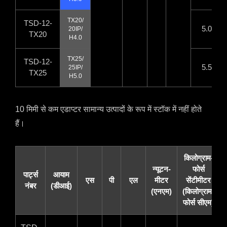
TX20/
TSD-12
-
5.0
20IP/
TX20
H4.0
TX25/
TSD-12
-
5.5
25IP/
TX25
H5.0
10 मिमी से कम एडाप्टर सामान्य उत्पादों के रूप में स्टॉक में नहीं होते
हैं।
किलोग्राम-
न्यूटन-
फोर्स
पार्ट्स
आयाम
एस
पी
एल
मीटर
सेंटीमीटर
नंबर
(डीआई)
(एनएम)
(किलोग्राम-
फोर्स सीएम)