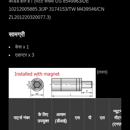
कोडेड होते हैं। (पेटेंट संख्या US 8549963/DE
10212005885.3/JP 3174153/TW M439546/CN
ZL201220320077.3)
सामग्री
केस x 1
एडाप्टर x 3
(mm)
न्यूटन-
के लिए
आयाम
पार्ट्स नंबर
एस
पी
एल
मीटर
उपयुक्त
(डीआई)
(एनएम)