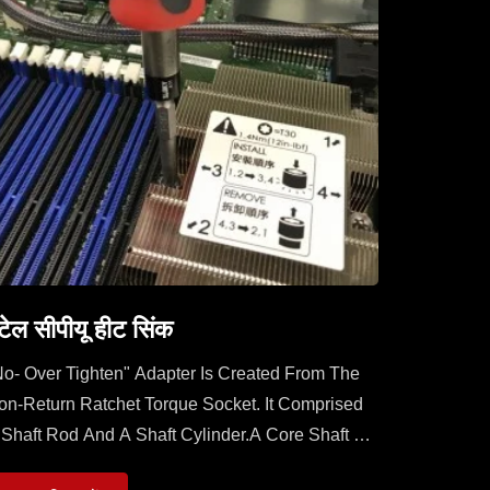
ंटेल सीपीयू हीट सिंक
No- Over Tighten" Adapter Is Created From The
on-Return Ratchet Torque Socket. It Comprised
 Shaft Rod And A Shaft Cylinder.A Core Shaft Of
haft Rod Is Sleeved With A Mobile Ratchet