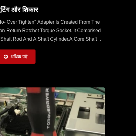
ूटिंग और शिकार
No- Over Tighten" Adapter Is Created From The
on-Return Ratchet Torque Socket. It Comprised
 Shaft Rod And A Shaft Cylinder.A Core Shaft Of
haft Rod Is Sleeved With A Mobile Ratchet
apable...
अधिक पढ़ें