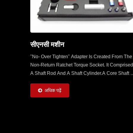
सीएनसी मशीन
"No- Over Tighten" Adapter Is Created From The
Non-Return Ratchet Torque Socket. It Comprised
A Shaft Rod And A Shaft Cylinder.A Core Shaft O
Shaft Rod Is Sleeved With A Mobile Ratchet
Capable...
अधिक पढ़ें