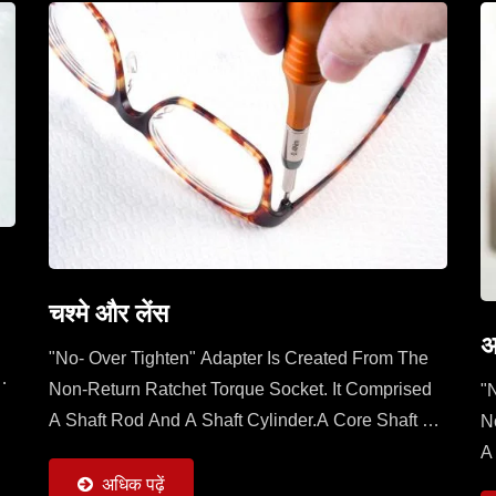
चश्मे और लेंस
अ
"No- Over Tighten" Adapter Is Created From The
f
Non-Return Ratchet Torque Socket. It Comprised
"
A Shaft Rod And A Shaft Cylinder.A Core Shaft Of
N
Shaft Rod Is Sleeved With A Mobile Ratchet
A
Capable...
S
अधिक पढ़ें