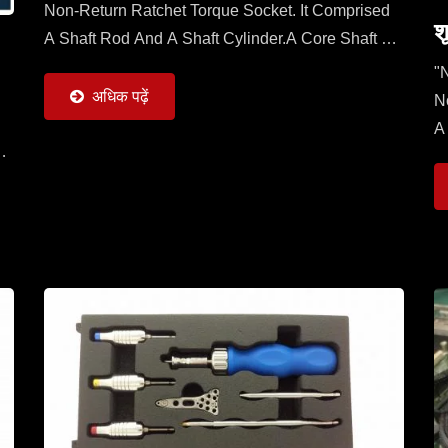
Non-Return Ratchet Torque Socket. It Comprised
श
A Shaft Rod And A Shaft Cylinder.A Core Shaft Of
Shaft Rod Is Sleeved With A Mobile Ratchet
"
Capable...
अधिक पढ़ें
N
A
f
S
C