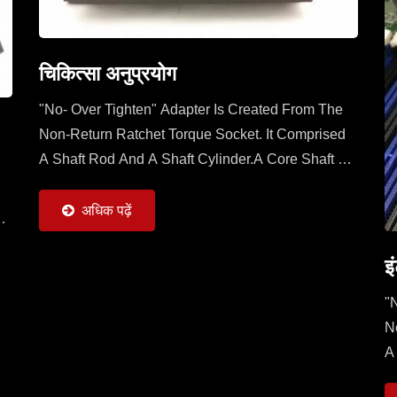
चिकित्सा अनुप्रयोग
"No- Over Tighten" Adapter Is Created From The
Non-Return Ratchet Torque Socket. It Comprised
A Shaft Rod And A Shaft Cylinder.A Core Shaft Of
Shaft Rod Is Sleeved With A Mobile Ratchet
Capable...
अधिक पढ़ें
f
इ
"
N
A
S