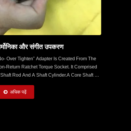
ार्मोनिका और संगीत उपकरण
No- Over Tighten" Adapter Is Created From The
on-Return Ratchet Torque Socket. It Comprised
 Shaft Rod And A Shaft Cylinder.A Core Shaft Of
haft Rod Is Sleeved With A Mobile Ratchet
apable...
अधिक पढ़ें