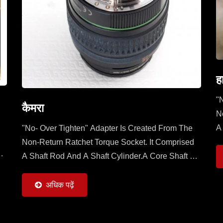
ह
"
कैमरा
N
A
"No- Over Tighten" Adapter Is Created From The
S
Non-Return Ratchet Torque Socket. It Comprised
f
C
A Shaft Rod And A Shaft Cylinder.A Core Shaft Of
Shaft Rod Is Sleeved With A Mobile Ratchet
Capable...
अधिक पढ़ें