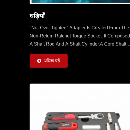
घड़ियाँ
"No- Over Tighten" Adapter Is Created From The
Non-Return Ratchet Torque Socket. It Comprised
A Shaft Rod And A Shaft Cylinder.A Core Shaft O
Shaft Rod Is Sleeved With A Mobile Ratchet
Capable...
अधिक पढ़ें