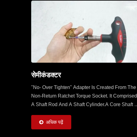
सेमीकंडक्टर
"No- Over Tighten" Adapter Is Created From The
Non-Return Ratchet Torque Socket. It Comprised
A Shaft Rod And A Shaft Cylinder.A Core Shaft O
Shaft Rod Is Sleeved With A Mobile Ratchet
Capable...
अधिक पढ़ें