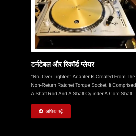
टर्नटेबल और रिकॉर्ड प्लेयर
"No- Over Tighten" Adapter Is Created From The
Non-Return Ratchet Torque Socket. It Comprised
A Shaft Rod And A Shaft Cylinder.A Core Shaft O
Shaft Rod Is Sleeved With A Mobile Ratchet
Capable...
अधिक पढ़ें