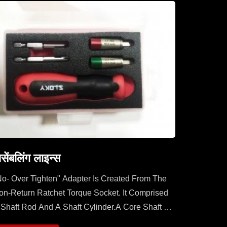
सेंबलिंग लाइन्स
No- Over Tighten" Adapter Is Created From The
on-Return Ratchet Torque Socket. It Comprised
 Shaft Rod And A Shaft Cylinder.A Core Shaft Of
haft Rod Is Sleeved With A Mobile Ratchet