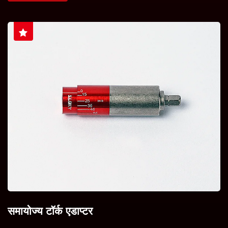
समायोज्य टॉर्क एडाप्टर