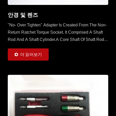
안경 및 렌즈
"No- Over Tighten" Adapter Is Created From The Non-
Return Ratchet Torque Socket. It Comprised A Shaft
Rod And A Shaft Cylinder.A Core Shaft Of Shaft Rod Is
Sleeved With A Mobile Ratchet Capable...
더 읽어보기