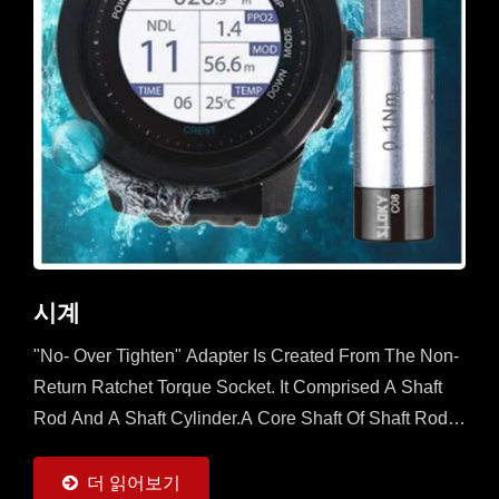
시계
"No- Over Tighten" Adapter Is Created From The Non-
Return Ratchet Torque Socket. It Comprised A Shaft
Rod And A Shaft Cylinder.A Core Shaft Of Shaft Rod Is
Sleeved With A Mobile Ratchet Capable...
더 읽어보기