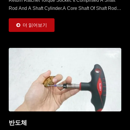
Return Ratchet Torque Socket. It Comprised A Shaft
Rod And A Shaft Cylinder.A Core Shaft Of Shaft Rod Is
Sleeved With A Mobile Ratchet Capable...
더 읽어보기
반도체