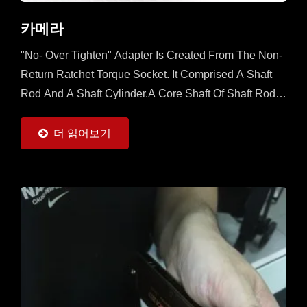
카메라
"No- Over Tighten" Adapter Is Created From The Non-
Return Ratchet Torque Socket. It Comprised A Shaft
Rod And A Shaft Cylinder.A Core Shaft Of Shaft Rod Is
Sleeved With A Mobile Ratchet Capable...
더 읽어보기