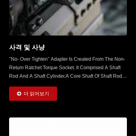
사격 및 사냥
"No- Over Tighten" Adapter Is Created From The Non-
Return Ratchet Torque Socket. It Comprised A Shaft
Rod And A Shaft Cylinder.A Core Shaft Of Shaft Rod Is
Sleeved With A Mobile Ratchet Capable...
더 읽어보기