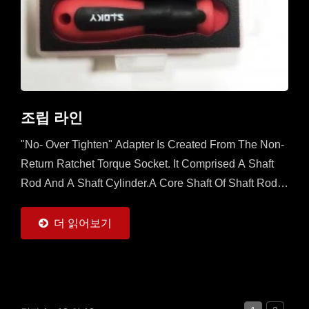
조립 라인
"No- Over Tighten" Adapter Is Created From The Non-
Return Ratchet Torque Socket. It Comprised A Shaft
Rod And A Shaft Cylinder.A Core Shaft Of Shaft Rod Is
Sleeved With A Mobile Ratchet Capable...
더 읽어보기