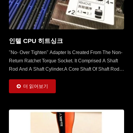
인텔 CPU 히트싱크
"No- Over Tighten" Adapter Is Created From The Non-
Return Ratchet Torque Socket. It Comprised A Shaft
Rod And A Shaft Cylinder.A Core Shaft Of Shaft Rod Is
Sleeved With A Mobile Ratchet Capable...
더 읽어보기