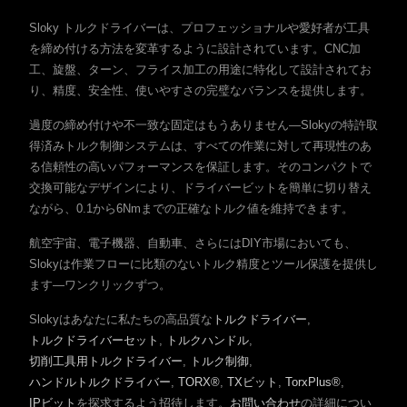
Sloky トルクドライバーは、プロフェッショナルや愛好者が工具
を締め付ける方法を変革するように設計されています。CNC加
工、旋盤、ターン、フライス加工の用途に特化して設計されてお
り、精度、安全性、使いやすさの完璧なバランスを提供します。
過度の締め付けや不一致な固定はもうありません—Slokyの特許取
得済みトルク制御システムは、すべての作業に対して再現性のあ
る信頼性の高いパフォーマンスを保証します。そのコンパクトで
交換可能なデザインにより、ドライバービットを簡単に切り替え
ながら、0.1から6Nmまでの正確なトルク値を維持できます。
航空宇宙、電子機器、自動車、さらにはDIY市場においても、
Slokyは作業フローに比類のないトルク精度とツール保護を提供し
ます—ワンクリックずつ。
Slokyはあなたに私たちの高品質な
トルクドライバー
,
トルクドライバーセット
,
トルクハンドル
,
切削工具用トルクドライバー
,
トルク制御
,
ハンドルトルクドライバー
,
TORX®
,
TXビット
,
TorxPlus®
,
IPビット
を探求するよう招待します。
お問い合わせ
の詳細につい