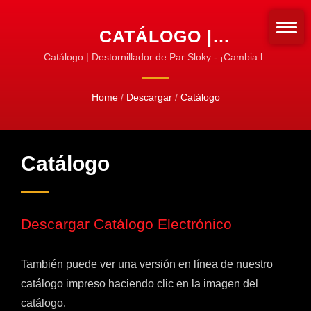
CATÁLOGO |
DESTORNILLADORES DE
Catálogo | Destornillador de Par Sloky - ¡Cambia la
forma en que fijamos las herramientas de giro!
PAR Y JUEGOS | LÍNEA
¡Estandariza para el atornillado!
Home
/
Descargar
/
Catálogo
DE PRODUCTOS OFICIAL
DE SLOKY
Catálogo
Descargar Catálogo Electrónico
También puede ver una versión en línea de nuestro
catálogo impreso haciendo clic en la imagen del
catálogo.