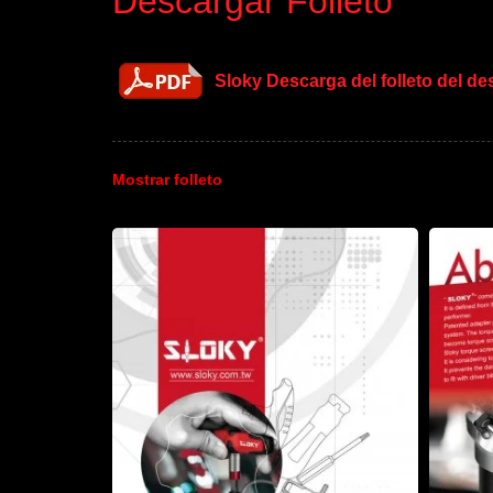
Descargar Folleto
Sloky Descarga del folleto del de
Mostrar folleto