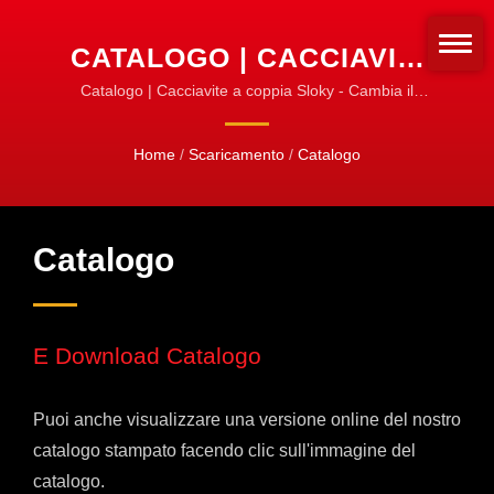
CATALOGO | CACCIAVITI
A COPPIA E SET | LINEA
Catalogo | Cacciavite a coppia Sloky - Cambia il
modo in cui fissiamo gli strumenti rotanti!
DI PRODOTTI UFFICIALE
Standardizza per il fissaggio!
Home
/
Scaricamento
/
Catalogo
SLOKY
Catalogo
E Download Catalogo
Puoi anche visualizzare una versione online del nostro
catalogo stampato facendo clic sull'immagine del
catalogo.