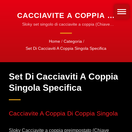
CACCIAVITE A COPPIA DI
COPPIA SINGOLA |
Sloky set singolo di cacciavite a coppia (Chiave
dinamometrica) | Cacciavite a coppia Sloky - Cambia
SLOKY CACCIAVITE A
il modo in cui fissiamo gli strumenti rotanti!
Home
/
Categoria
/
COPPIA | FISSAGGIO DI
Standardizza per il fissaggio!
Set Di Cacciaviti A Coppia Singola Specifica
PRECISIONE PER
PROFESSIONISTI CNC
Set Di Cacciaviti A Coppia
Singola Specifica
Cacciavite A Coppia Di Coppia Singola
Sloky Cacciavite a coppia preimpostato (Chiave