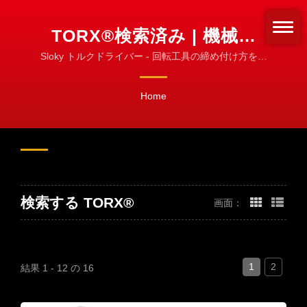
TORX®検索済み | 機械加
工、旋削、フライス加工の
Sloky トルクドライバー - 回転工具の締め付け方を変
えよう！標準化して締め付けを！
ためのCNCトルクツール
Home
検索する TORX®
画面：
1
2
結果 1 - 12 の 16