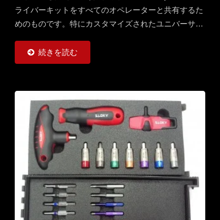
ライバーキットをすべてのオペレーターと共有するた
めのものです。特にカスタマイズされたユニバーサル
ハンドルには6つのSlokyトルクドライバー（0.6〜
6Nm）と25mmおよび50mmのビット（トルクスとト
続きを読む
ルクスプラス）が各6個ずつ用意されています。CNC
切削工具（加工、旋削、フライス加工）にとって使い
やすいです。（TORX®およびTORX...