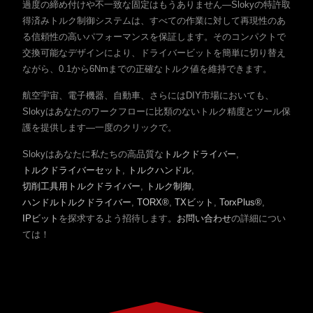
過度の締め付けや不一致な固定はもうありません—Slokyの特許取
得済みトルク制御システムは、すべての作業に対して再現性のあ
る信頼性の高いパフォーマンスを保証します。そのコンパクトで
交換可能なデザインにより、ドライバービットを簡単に切り替え
ながら、0.1から6Nmまでの正確なトルク値を維持できます。
航空宇宙、電子機器、自動車、さらにはDIY市場においても、
Slokyはあなたのワークフローに比類のないトルク精度とツール保
護を提供します—一度のクリックで。
Slokyはあなたに私たちの高品質な
トルクドライバー
,
トルクドライバーセット
,
トルクハンドル
,
切削工具用トルクドライバー
,
トルク制御
,
ハンドルトルクドライバー
,
TORX®
,
TXビット
,
TorxPlus®
,
IPビット
を探求するよう招待します。
お問い合わせ
の詳細につい
ては！