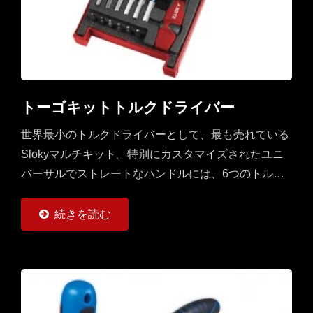
トーゴキットトルクドライバー
世界最小のトルクドライバーとして、最も売れている
Slokyマルチキット。特別にカスタマイズされたユニ
バーサルでストレートなハンドルには、6つのトルク
アダプター（0.6〜6Nm）と25mmおよび50mmのビッ
ト各6個（トルクスとトルクスプラス）が用意されて
続きを読む
います。フィールドジョブでオペレーターが持つため
のマルチセットです。CNC切削工具の加工、旋削、フ
ライス加工にも使いやすいです。（TORX®および
TORX...