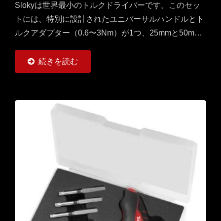
Slokyは世界最小のトルクドライバーです。このセッ
トには、特別に設計されたユニバーサルハンドルとト
ルクアダプター（0.6〜3Nm）が1つ、25mmと50mm
のビットが各2つ（トルクス、トルクスプラス、ヘッ
クス）が含まれています。これは、現場作業で必要な
続きを読む
革新的な単一セットです。CNC切削工具（加工、旋
削、フライス加工）にも使いやすいです。（TORX®
およびTORX...