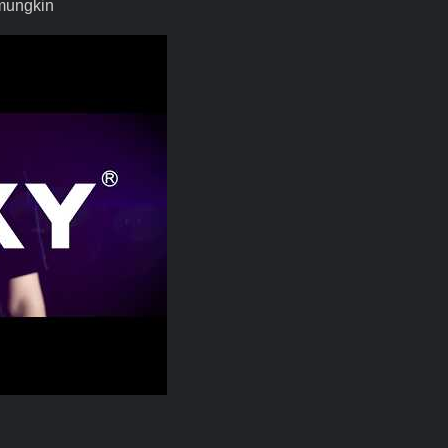
 mungkin
P, Kecerdasan Torsi Di Mana Pun Mungkin