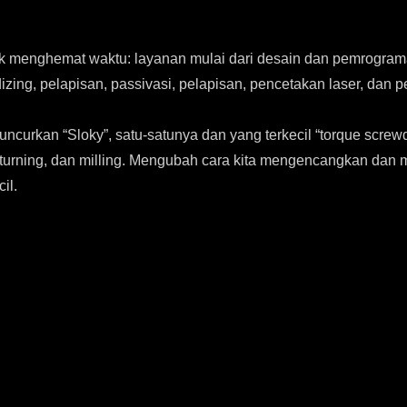
k menghemat waktu: layanan mulai dari desain dan pemrograma
zing, pelapisan, passivasi, pelapisan, pencetakan laser, dan 
curkan “Sloky”, satu-satunya dan yang terkecil “torque screwd
 turning, dan milling. Mengubah cara kita mengencangkan da
il.