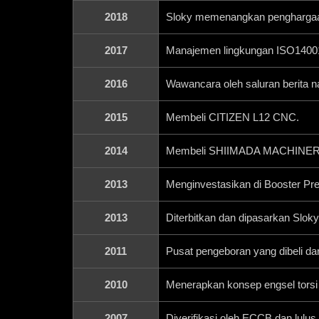
2018
Sloky memenangkan penghargaa
2017
Manajemen lingkungan ISO14001 
2016
Wawancara oleh saluran berita n
2015
Membeli CITIZEN L12 CNC.
2014
Membeli SHIIMADA MACHINER
2013
Menginvestasikan di Booster Pre
2013
Diterbitkan dan dipasarkan Sloky
2011
Pusat pengeboran yang dibeli da
2010
Menerapkan konsep engsel torsi
2007
Diverifikasi oleh ECCB dan lulu