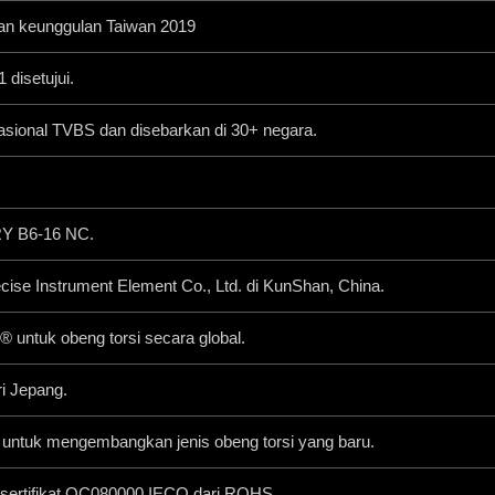
n keunggulan Taiwan 2019
disetujui.
asional TVBS dan disebarkan di 30+ negara.
Y B6-16 NC.
cise Instrument Element Co., Ltd. di KunShan, China.
® untuk obeng torsi secara global.
ri Jepang.
 untuk mengembangkan jenis obeng torsi yang baru.
s sertifikat QC080000 IECQ dari ROHS.