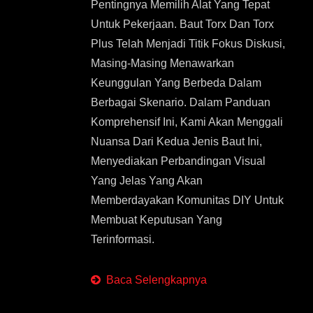
Pentingnya Memilih Alat Yang Tepat
Untuk Pekerjaan. Baut Torx Dan Torx
Plus Telah Menjadi Titik Fokus Diskusi,
Masing-Masing Menawarkan
Keunggulan Yang Berbeda Dalam
Berbagai Skenario. Dalam Panduan
Komprehensif Ini, Kami Akan Menggali
Nuansa Dari Kedua Jenis Baut Ini,
Menyediakan Perbandingan Visual
Yang Jelas Yang Akan
Memberdayakan Komunitas DIY Untuk
Membuat Keputusan Yang
Terinformasi.
Baca Selengkapnya