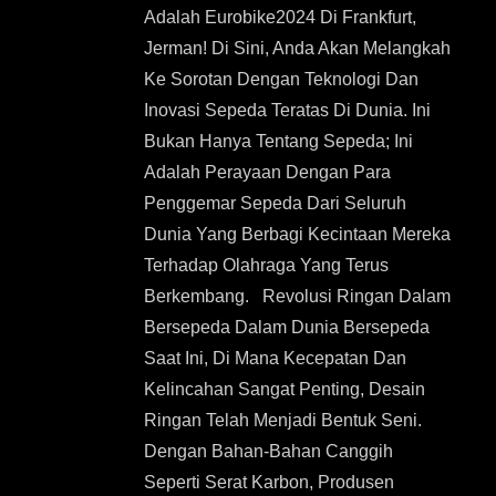
Adalah Eurobike2024 Di Frankfurt,
Jerman! Di Sini, Anda Akan Melangkah
Ke Sorotan Dengan Teknologi Dan
Inovasi Sepeda Teratas Di Dunia. Ini
Bukan Hanya Tentang Sepeda; Ini
Adalah Perayaan Dengan Para
Penggemar Sepeda Dari Seluruh
Dunia Yang Berbagi Kecintaan Mereka
Terhadap Olahraga Yang Terus
Berkembang. Revolusi Ringan Dalam
Bersepeda Dalam Dunia Bersepeda
Saat Ini, Di Mana Kecepatan Dan
Kelincahan Sangat Penting, Desain
Ringan Telah Menjadi Bentuk Seni.
Dengan Bahan-Bahan Canggih
Seperti Serat Karbon, Produsen