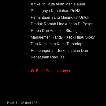
Artikel Ini, Kita Akan Menjelajahi
Pentingnya Kepatuhan RoHS,
Permintaan Yang Meningkat Untuk
Produk Ramah Lingkungan Di Pasar
Eropa Dan Amerika, Strategi
Manajemen Rantai Pasok Hijau Sloky,
Dan Komitmen Kami Terhadap
Pembangunan Berkelanjutan Dan
Kepatuhan Regulasi.
Baca Selengkapnya
Hasil 1 - 12 dari 123