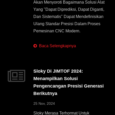
Akan Menyoroti Bagaimana Solusi Alat
Yang "dapat Diprediksi, Dapat Diganti,
Dan Sistematis" Dapat Mendefinisikan
Ulang Standar Presisi Dalam Proses
Pemesinan CNC Modern.
Baca Selengkapnya
Sloky Di JIMTOF 2024:
Menampilkan Solusi
Pengencangan Presisi Generasi
Berikutnya
25 Nov, 2024
Sloky Merasa Terhormat Untuk