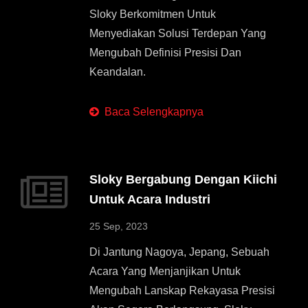
Sloky Berkomitmen Untuk
Menyediakan Solusi Terdepan Yang
Mengubah Definisi Presisi Dan
Keandalan.
Baca Selengkapnya
Sloky Bergabung Dengan Kiichi
Untuk Acara Industri
25 Sep, 2023
Di Jantung Nagoya, Jepang, Sebuah
Acara Yang Menjanjikan Untuk
Mengubah Lanskap Rekayasa Presisi