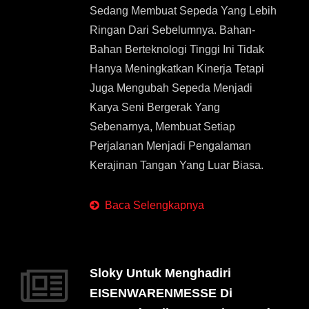
Sedang Membuat Sepeda Yang Lebih
Ringan Dari Sebelumnya. Bahan-
Bahan Berteknologi Tinggi Ini Tidak
Hanya Meningkatkan Kinerja Tetapi
Juga Mengubah Sepeda Menjadi
Karya Seni Bergerak Yang
Sebenarnya, Membuat Setiap
Perjalanan Menjadi Pengalaman
Kerajinan Tangan Yang Luar Biasa.
Baca Selengkapnya
Sloky Untuk Menghadiri
EISENWARENMESSE Di