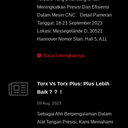
Meningkatkan Presisi Dan Efisiensi
Dalam Mesin CNC. Detail Pameran
Tanggal: 18-23 September 2023
Lokasi: Messegelände D, 30521
Hannover Nomor Stan: Hall 5, A11
Baca Selengkapnya
Torx Vs Torx Plus: Plus Lebih
Baik？？！
09 Aug, 2023
Sebagai Ahli Berpengalaman Dalam
Alat Tangan Presisi, Kami Memahami