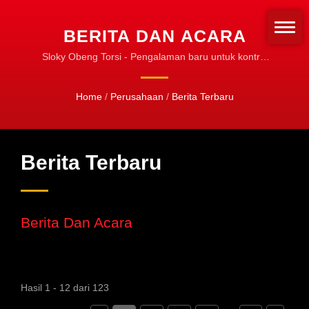
BERITA DAN ACARA
Sloky Obeng Torsi - Pengalaman baru untuk kontrol
Torsi
Home
/
Perusahaan
/
Berita Terbaru
Berita Terbaru
Berita Dan Acara
Hasil 1 - 12 dari 123