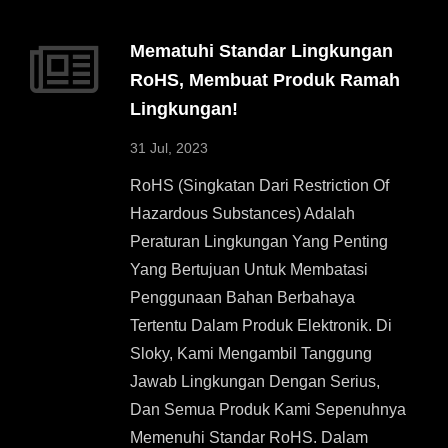
Mematuhi Standar Lingkungan
RoHS, Membuat Produk Ramah
Lingkungan!
31 Jul, 2023
RoHS (singkatan Dari Restriction Of
Hazardous Substances) Adalah
Peraturan Lingkungan Yang Penting
Yang Bertujuan Untuk Membatasi
Penggunaan Bahan Berbahaya
Tertentu Dalam Produk Elektronik. Di
Sloky, Kami Mengambil Tanggung
Jawab Lingkungan Dengan Serius,
Dan Semua Produk Kami Sepenuhnya
Memenuhi Standar RoHS. Dalam