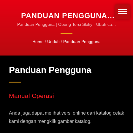
PANDUAN PENGGUNA |
OBENG TORSI & SET |
Panduan Pengguna | Obeng Torsi Sloky - Ubah cara
kita mengencangkan alat putar! Standarisasi untuk
JALUR PRODUK RESMI
pengencangan!
Home
/
Unduh
/
Panduan Pengguna
SLOKY
Panduan Pengguna
Manual Operasi
Anda juga dapat melihat versi online dari katalog cetak
kami dengan mengklik gambar katalog.