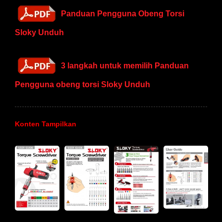
Panduan Pengguna Obeng Torsi
Sloky Unduh
3 langkah untuk memilih Panduan
Pengguna obeng torsi Sloky Unduh
Konten Tampilkan