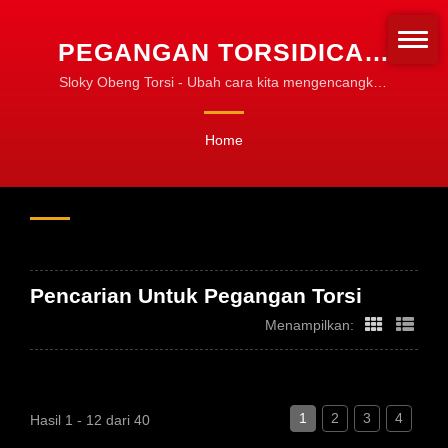
PEGANGAN TORSIDICARI
| ALAT TORSI CNC UNTUK
Sloky Obeng Torsi - Ubah cara kita mengencangkan
alat putar! Standarisasi untuk pengencangan!
PEMESINAN,
Home
PEMBALIKAN &
PENGGILINGAN
Pencarian Untuk Pegangan Torsi
Menampilkan:
1
2
3
4
Hasil 1 - 12 dari 40