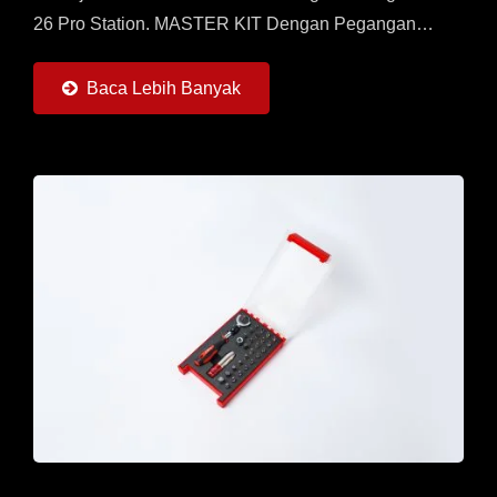
26 Pro Station. MASTER KIT Dengan Pegangan
Universal, Lurus Dan T-Flying Serta 7 Adaptor Torsi
(0,6 ~ 6Nm)...
Baca Lebih Banyak