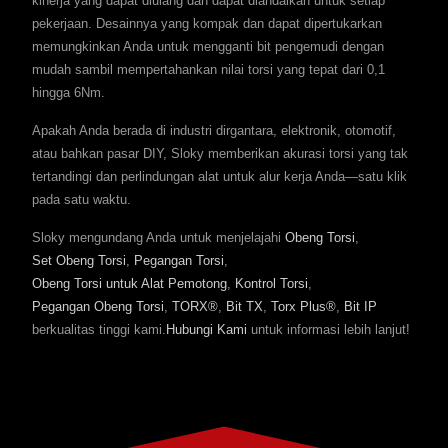
kinerja yang dapat diulang dan dapat diandalkan untuk setiap
pekerjaan. Desainnya yang kompak dan dapat dipertukarkan
memungkinkan Anda untuk mengganti bit pengemudi dengan
mudah sambil mempertahankan nilai torsi yang tepat dari 0,1
hingga 6Nm.
Apakah Anda berada di industri dirgantara, elektronik, otomotif,
atau bahkan pasar DIY, Sloky memberikan akurasi torsi yang tak
tertandingi dan perlindungan alat untuk alur kerja Anda—satu klik
pada satu waktu.
Sloky mengundang Anda untuk menjelajahi
Obeng Torsi
,
Set Obeng Torsi
,
Pegangan Torsi
,
Obeng Torsi untuk Alat Pemotong
,
Kontrol Torsi
,
Pegangan Obeng Torsi
,
TORX®
,
Bit TX
,
Torx Plus®
,
Bit IP
berkualitas tinggi kami.
Hubungi Kami
untuk informasi lebih lanjut!