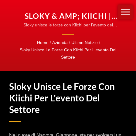
SLOKY & AMP; KIICHI |
COME SLOKY PREVIENE IL
Sloky unisce le forze con Kiichi per l'evento del
settore| Adattatori e manicotti per coppia |
SERRAGGIO ECCESSIVO |
Personalizza per qualsiasi tipo di punta
Home
/
Azienda
/
Ultime Notizie
/
IMPOSTAZIONE DELLA
Sloky Unisce Le Forze Con Kiichi Per L'evento Del
COPPIA FACILE
Settore
Sloky Unisce Le Forze Con
Kiichi Per L'evento Del
Settore
Nel cuore di Nagoya, Giappone, sta per svolgersi un