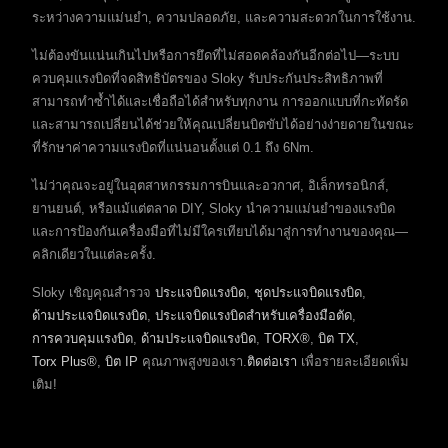
ระหว่างความแม่นยำ, ความปลอดภัย, และความสะดวกในการใช้งาน.
ไม่ต้องขันแน่นเกินไปหรือการยึดที่ไม่สอดคล้องกันอีกต่อไป—ระบบ
ควบคุมแรงบิดที่จดสิทธิบัตรของ Sloky รับประกันประสิทธิภาพที่
สามารถทำซ้ำได้และเชื่อถือได้สำหรับทุกงาน การออกแบบที่กะทัดรัด
และสามารถเปลี่ยนได้ช่วยให้คุณเปลี่ยนบิตขับได้อย่างง่ายดายในขณะ
ที่รักษาค่าความแรงบิดที่แน่นอนตั้งแต่ 0.1 ถึง 6Nm.
ไม่ว่าคุณจะอยู่ในอุตสาหกรรมการบินและอวกาศ, อิเล็กทรอนิกส์,
ยานยนต์, หรือแม้แต่ตลาด DIY, Sloky นำความแม่นยำของแรงบิด
และการป้องกันเครื่องมือที่ไม่มีใครเทียบได้มาสู่การทำงานของคุณ—
คลิกเดียวในแต่ละครั้ง.
Sloky เชิญคุณสำรวจ
ประแจบิดแรงบิด
,
ชุดประแจบิดแรงบิด
,
ด้ามประแจบิดแรงบิด
,
ประแจบิดแรงบิดสำหรับเครื่องมือตัด
,
การควบคุมแรงบิด
,
ด้ามประแจบิดแรงบิด
,
TORX®
,
บิต TX
,
Torx Plus®
,
บิต IP
คุณภาพสูงของเรา.
ติดต่อเรา
เพื่อรายละเอียดเพิ่ม
เติม!