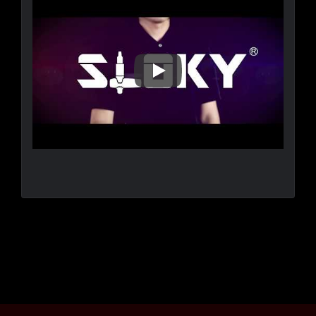
Sloky STEP, แรงบิดสมาร์ททุกที่ท