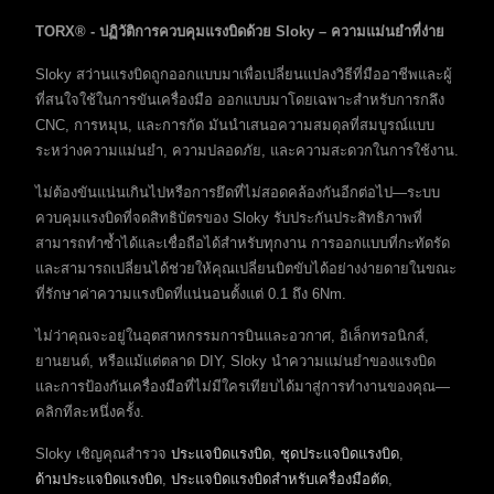
TORX® - ปฏิวัติการควบคุมแรงบิดด้วย Sloky – ความแม่นยำที่ง่าย
Sloky สว่านแรงบิดถูกออกแบบมาเพื่อเปลี่ยนแปลงวิธีที่มืออาชีพและผู้
ที่สนใจใช้ในการขันเครื่องมือ ออกแบบมาโดยเฉพาะสำหรับการกลึง
CNC, การหมุน, และการกัด มันนำเสนอความสมดุลที่สมบูรณ์แบบ
ระหว่างความแม่นยำ, ความปลอดภัย, และความสะดวกในการใช้งาน.
ไม่ต้องขันแน่นเกินไปหรือการยึดที่ไม่สอดคล้องกันอีกต่อไป—ระบบ
ควบคุมแรงบิดที่จดสิทธิบัตรของ Sloky รับประกันประสิทธิภาพที่
สามารถทำซ้ำได้และเชื่อถือได้สำหรับทุกงาน การออกแบบที่กะทัดรัด
และสามารถเปลี่ยนได้ช่วยให้คุณเปลี่ยนบิตขับได้อย่างง่ายดายในขณะ
ที่รักษาค่าความแรงบิดที่แน่นอนตั้งแต่ 0.1 ถึง 6Nm.
ไม่ว่าคุณจะอยู่ในอุตสาหกรรมการบินและอวกาศ, อิเล็กทรอนิกส์,
ยานยนต์, หรือแม้แต่ตลาด DIY, Sloky นำความแม่นยำของแรงบิด
และการป้องกันเครื่องมือที่ไม่มีใครเทียบได้มาสู่การทำงานของคุณ—
คลิกทีละหนึ่งครั้ง.
Sloky เชิญคุณสำรวจ
ประแจบิดแรงบิด
,
ชุดประแจบิดแรงบิด
,
ด้ามประแจบิดแรงบิด
,
ประแจบิดแรงบิดสำหรับเครื่องมือตัด
,