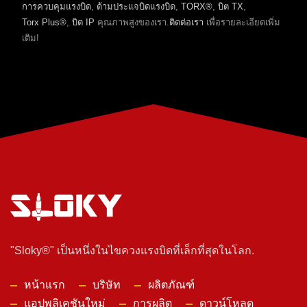
การควบคุมแรงบิด
,
ด้ามประแจบิดแรงบิด
,
TORX®
,
บิต TX
,
Torx Plus®
,
บิต IP
คุณภาพสูงของเรา.
ติดต่อเรา
เพื่อรายละเอียดเพิ่ม
เติม!
"Sloky®" เป็นหนึ่งในไขควงแรงบิดที่เล็กที่สุดในโลก.
หน้าแรก
บริษัท
ผลิตภัณฑ์
แอปพลิเคชันใหม่
การผลิต
ดาวน์โหลด