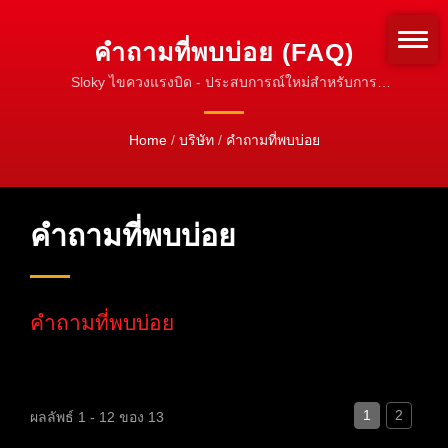
คำถามที่พบบ่อย (FAQ)
Sloky ไขควงแรงบิด - ประสบการณ์ใหม่สำหรับการ
ควบคุมแรงบิด
Home
/
บริษัท
/
คำถามที่พบบ่อย
คำถามที่พบบ่อย
คำถามที่พบบ่อย
1
2
ผลลัพธ์ 1 - 12 ของ 13