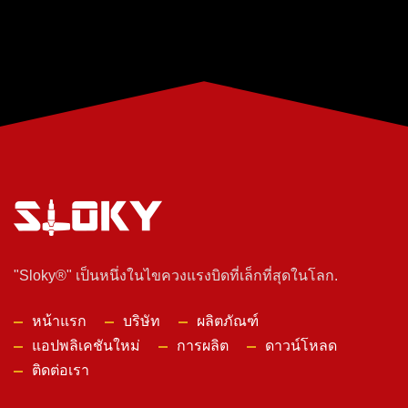
"Sloky®" เป็นหนึ่งในไขควงแรงบิดที่เล็กที่สุดในโลก.
หน้าแรก
บริษัท
ผลิตภัณฑ์
แอปพลิเคชันใหม่
การผลิต
ดาวน์โหลด
ติดต่อเรา