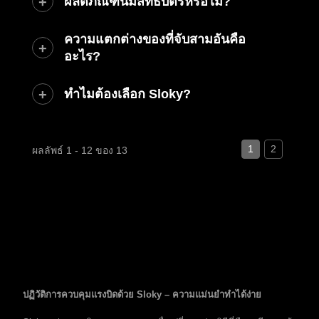
ผลิตภัณฑ์นี้มีสิทธิบัตรหรือไม่?
ความแตกต่างของที่จับสามอันคือ
อะไร?
ทำไมต้องเลือก Sloky?
1
2
ผลลัพธ์ 1 - 12 ของ 13
ปฏิวัติการควบคุมแรงบิดด้วย Sloky – ความแม่นยำทำได้ง่าย