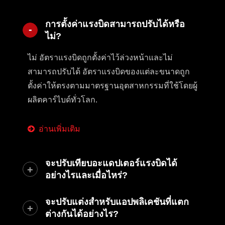
การตั้งค่าแรงบิดสามารถปรับได้หรือ
ไม่?
ไม่ อัตราแรงบิดถูกตั้งค่าไว้ล่วงหน้าและไม่
สามารถปรับได้ อัตราแรงบิดของแต่ละขนาดถูก
ตั้งค่าให้ตรงตามมาตรฐานอุตสาหกรรมที่ใช้โดยผู้
ผลิตคาร์ไบด์ทั่วโลก.
อ่านเพิ่มเติม
จะปรับเทียบอะแดปเตอร์แรงบิดได้
อย่างไรและเมื่อไหร่?
จะปรับแต่งสำหรับแอปพลิเคชันที่แตก
ต่างกันได้อย่างไร?