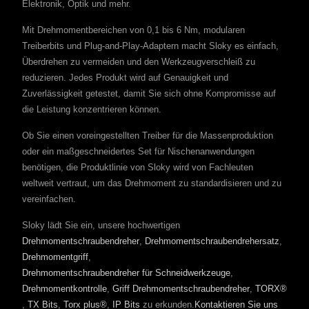
Elektronik, Optik und mehr.
Mit Drehmomentbereichen von 0,1 bis 6 Nm, modularen
Treiberbits und Plug-and-Play-Adaptern macht Sloky es einfach,
Überdrehen zu vermeiden und den Werkzeugverschleiß zu
reduzieren. Jedes Produkt wird auf Genauigkeit und
Zuverlässigkeit getestet, damit Sie sich ohne Kompromisse auf
die Leistung konzentrieren können.
Ob Sie einen voreingestellten Treiber für die Massenproduktion
oder ein maßgeschneidertes Set für Nischenanwendungen
benötigen, die Produktlinie von Sloky wird von Fachleuten
weltweit vertraut, um das Drehmoment zu standardisieren und zu
vereinfachen.
Sloky lädt Sie ein, unsere hochwertigen
Drehmomentschraubendreher
,
Drehmomentschraubendrehersatz
,
Drehmomentgriff
,
Drehmomentschraubendreher für Schneidwerkzeuge
,
Drehmomentkontrolle
,
Griff Drehmomentschraubendreher
,
TORX®
,
TX Bits
,
Torx plus®
,
IP Bits
zu erkunden.
Kontaktieren Sie uns