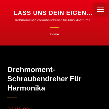
LASS UNS DEIN EIGENES
SET VON DREHMOMENT-
Drehmoment-Schraubendreher für Musikinstrumente
| Drehmomentadapter & Hülsen | Anpassen für jeden
SCHRAUBENDREHERN
Bit-Typ
Home
FÜR
MUSIKINSTRUMENTE
HERSTELLEN. | CNC-
DREHMOMENTWERKZEUGE
Drehmoment-
FÜR DIE BEARBEITUNG,
Schraubendreher Für
DREHEN & FRÄSEN
Harmonika