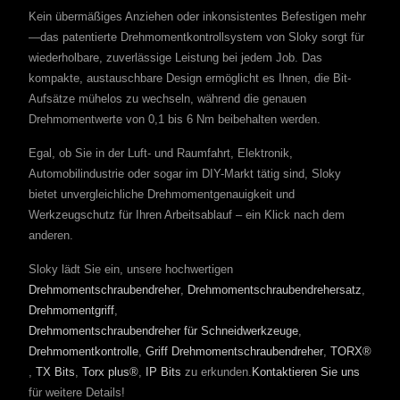
Kein übermäßiges Anziehen oder inkonsistentes Befestigen mehr
—das patentierte Drehmomentkontrollsystem von Sloky sorgt für
wiederholbare, zuverlässige Leistung bei jedem Job. Das
kompakte, austauschbare Design ermöglicht es Ihnen, die Bit-
Aufsätze mühelos zu wechseln, während die genauen
Drehmomentwerte von 0,1 bis 6 Nm beibehalten werden.
Egal, ob Sie in der Luft- und Raumfahrt, Elektronik,
Automobilindustrie oder sogar im DIY-Markt tätig sind, Sloky
bietet unvergleichliche Drehmomentgenauigkeit und
Werkzeugschutz für Ihren Arbeitsablauf – ein Klick nach dem
anderen.
Sloky lädt Sie ein, unsere hochwertigen
Drehmomentschraubendreher
,
Drehmomentschraubendrehersatz
,
Drehmomentgriff
,
Drehmomentschraubendreher für Schneidwerkzeuge
,
Drehmomentkontrolle
,
Griff Drehmomentschraubendreher
,
TORX®
,
TX Bits
,
Torx plus®
,
IP Bits
zu erkunden.
Kontaktieren Sie uns
für weitere Details!