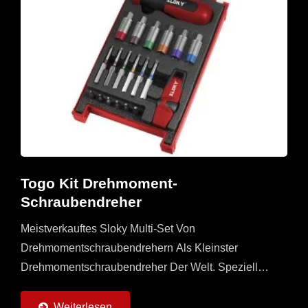
Togo Kit Drehmoment-
Schraubendreher
Meistverkauftes Sloky Multi-Set Von
Drehmomentschraubendrehern Als Kleinster
Drehmomentschraubendreher Der Welt. Speziell
Angepasste Universelle Und Gerade Griffe Mit 6
Drehmomentadaptern (0,6 ~ 6 Nm) Und 6 Stück...
Weiterlesen