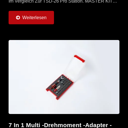
Im Vergleich Zur TSD-26 Pro Station. MASTER KIT
Mit Universellen, Geraden Und T-Flying-Griffen Und 7
Drehmomentadaptern (0,6...
Weiterlesen
7 In 1 Multi -Drehmoment -Adapter -