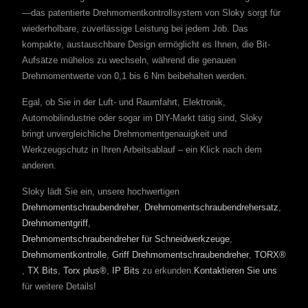
—das patentierte Drehmomentkontrollsystem von Sloky sorgt für
wiederholbare, zuverlässige Leistung bei jedem Job. Das
kompakte, austauschbare Design ermöglicht es Ihnen, die Bit-
Aufsätze mühelos zu wechseln, während die genauen
Drehmomentwerte von 0,1 bis 6 Nm beibehalten werden.
Egal, ob Sie in der Luft- und Raumfahrt, Elektronik,
Automobilindustrie oder sogar im DIY-Markt tätig sind, Sloky
bringt unvergleichliche Drehmomentgenauigkeit und
Werkzeugschutz in Ihren Arbeitsablauf – ein Klick nach dem
anderen.
Sloky lädt Sie ein, unsere hochwertigen
Drehmomentschraubendreher
,
Drehmomentschraubendrehersatz
,
Drehmomentgriff
,
Drehmomentschraubendreher für Schneidwerkzeuge
,
Drehmomentkontrolle
,
Griff Drehmomentschraubendreher
,
TORX®
,
TX Bits
,
Torx plus®
,
IP Bits
zu erkunden.
Kontaktieren Sie uns
für weitere Details!