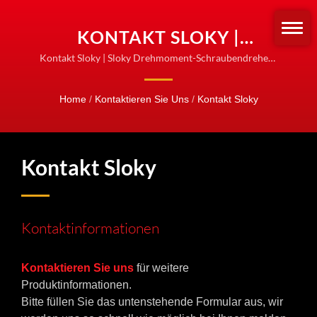
KONTAKT SLOKY |
DREHMOMENT-
Kontakt Sloky | Sloky Drehmoment-Schraubendreher -
Ändern Sie, wie wir die drehenden Werkzeuge
SCHRAUBENDREHER &
befestigen! Standardisieren Sie für die Befestigung!
Home
/
Kontaktieren Sie Uns
/
Kontakt Sloky
SETS | SLOKY OFFIZIELLE
PRODUKTLINIE
Kontakt Sloky
Kontaktinformationen
Kontaktieren Sie uns
für weitere
Produktinformationen.
Bitte füllen Sie das untenstehende Formular aus, wir