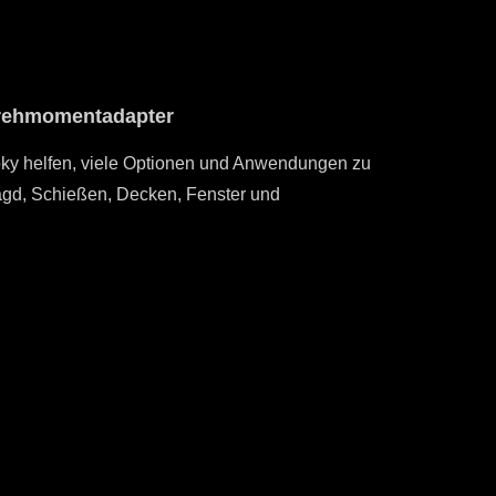
 Drehmomentadapter
nes einstellbaren Drehmomentadapters mit
Verstellbar
reichen mit maximal 7 Nm oder 65 inlb.
ky helfen, viele Optionen und Anwendungen zu
Jagd, Schießen, Decken, Fenster und