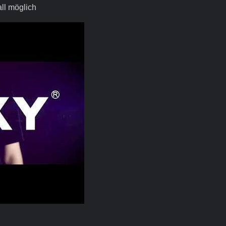
ll möglich
P, Intelligenter Drehmoment Überall Möglich