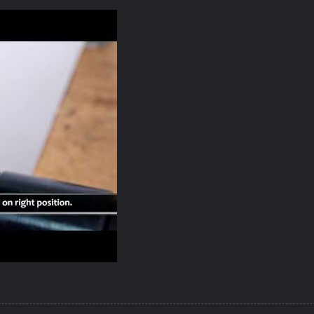
 Sloky Ihre Beste Lösung Zum Befestigen Von Schneidwerkze