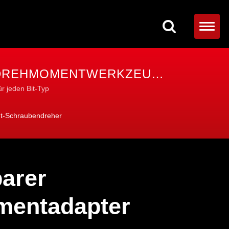
C-DREHMOMENTWERKZEUGE
ÄSEN
r jeden Bit-Typ
t-Schraubendreher
barer
entadapter