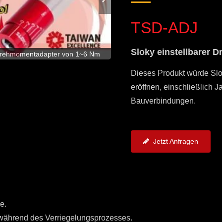
TSD-ADJ
Sloky einstellbarer
Brandneues Konzept ei
r Drehmomentadapter von 1~6 Nm
maßgeschneiderten Be
Dieses Produkt würde Slo
eröffnen, einschließlich 
Bauverbindungen.
Jetzt Anfragen
e.
während des Verriegelungsprozesses.