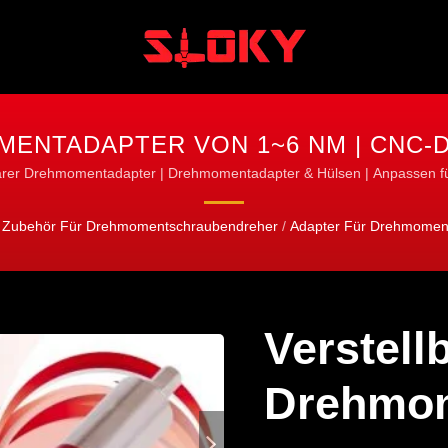
MENTADAPTER VON 1~6 NM | CN
 DIE BEARBEITUNG, DREHEN & FR
barer Drehmomentadapter | Drehmomentadapter & Hülsen | Anpassen fü
Zubehör Für Drehmomentschraubendreher
/
Adapter Für Drehmomen
Verstell
Drehmom