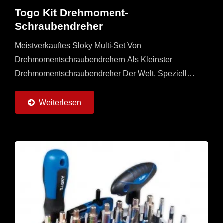
Togo Kit Drehmoment-
Schraubendreher
Meistverkauftes Sloky Multi-Set Von
Drehmomentschraubendrehern Als Kleinster
Drehmomentschraubendreher Der Welt. Speziell
Angepasste Universelle Und Gerade Griffe Mit 6
Drehmomentadaptern (0,6 ~ 6 Nm) Und 6 Stück...
Weiterlesen