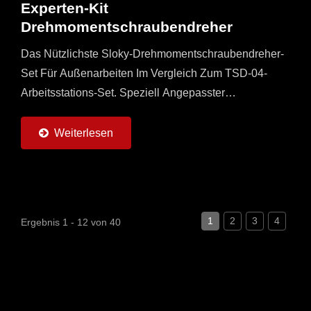
Experten-Kit
Drehmomentschraubendreher
Das Nützlichste Sloky-Drehmomentschraubendreher-
Set Für Außenarbeiten Im Vergleich Zum TSD-04-
Arbeitsstations-Set. Speziell Angepasster
Universalgriff Mit 6 Sloky-
Drehmomentschraubendrehern (0,6 ~ 6 Nm) Und
Weiterlesen
Jeweils...
1
2
3
4
Ergebnis 1 - 12 von 40