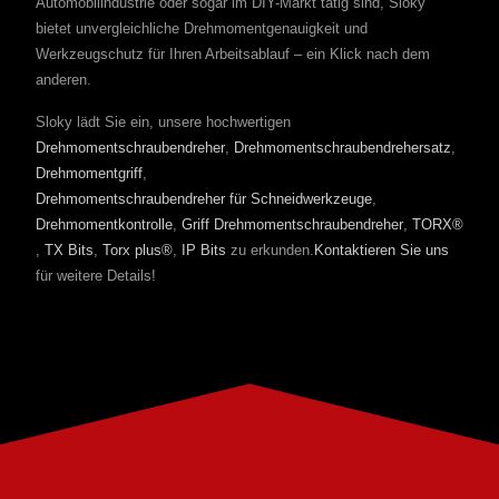
Automobilindustrie oder sogar im DIY-Markt tätig sind, Sloky
bietet unvergleichliche Drehmomentgenauigkeit und
Werkzeugschutz für Ihren Arbeitsablauf – ein Klick nach dem
anderen.
Sloky lädt Sie ein, unsere hochwertigen
Drehmomentschraubendreher
,
Drehmomentschraubendrehersatz
,
Drehmomentgriff
,
Drehmomentschraubendreher für Schneidwerkzeuge
,
Drehmomentkontrolle
,
Griff Drehmomentschraubendreher
,
TORX®
,
TX Bits
,
Torx plus®
,
IP Bits
zu erkunden.
Kontaktieren Sie uns
für weitere Details!