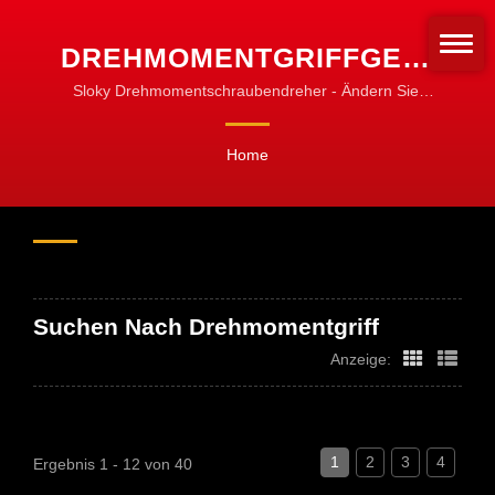
DREHMOMENTGRIFFGESUCH
| CNC-
Sloky Drehmomentschraubendreher - Ändern Sie,
wie wir die drehenden Werkzeuge befestigen!
DREHMOMENTWERKZEUGE
Standardisieren für die Befestigung!
Home
FÜR DIE BEARBEITUNG,
DREHEN UND FRÄSEN
Suchen Nach Drehmomentgriff
Anzeige:
1
2
3
4
Ergebnis 1 - 12 von 40