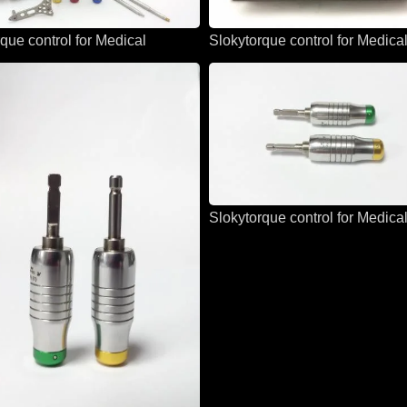
que control for Medical
Slokytorque control for Medica
Slokytorque control for Medica