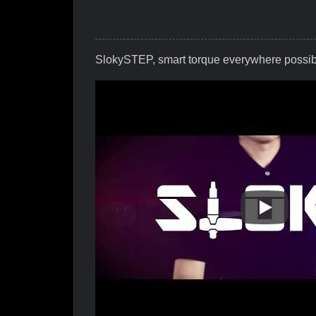
SlokySTEP, smart torque everywhere possib
SlokySTEP