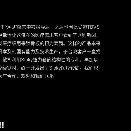
曾于”远见”杂志中被报导后，之后也因此受邀TBVS
更幸运让这潜在的医疗需求客户看到了这则新闻，
发医疗级用来锁骨板的扭力套筒。这样的产品本来
日本及韩国有能力及技术生产，于台湾客户一直找
敝司利用Sloky扭力套筒结构性的专利，再加以
级钢材，终于开发出了Sloky医疗套筒。我们也
大厂合作，欢迎和我们联系
!