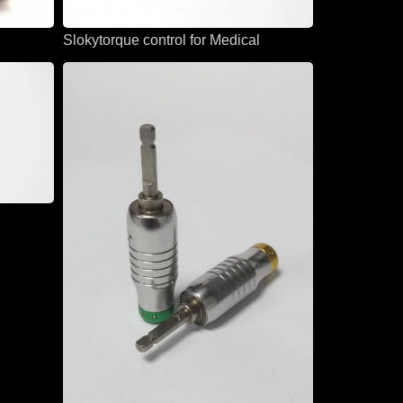
l
Slokytorque control for Medical
l