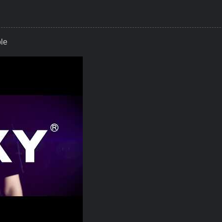
le
, Smart Torque Everywhere Possible