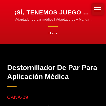
¡SÍ, TENEMOS JUEGO DE
DESTORNILLADORES DE
Adaptador de par médico | Adaptadores y Mangas
de Torque | Personaliza para Cualquier Tipo de
PAR MÉDICO!! |
Broca
Home
HERRAMIENTAS DE
TORQUE CNC PARA
MAQUINADO, TORNEADO
Y FRESADO
Destornillador De Par Para
Aplicación Médica
CANA-09