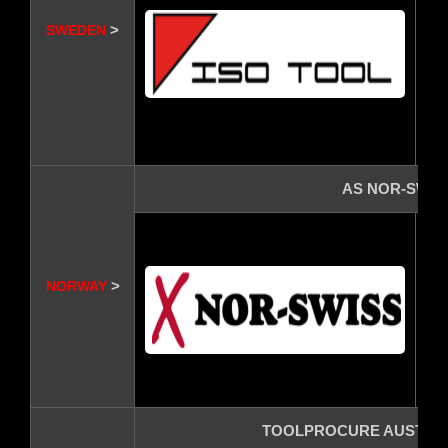
S
>
SWEDEN
Te
Fa
Ma
AS NOR-SWIS
RY
OS
>
NORWAY
Te
Fa
Ma
TOOLPROCURE AUSTRAL