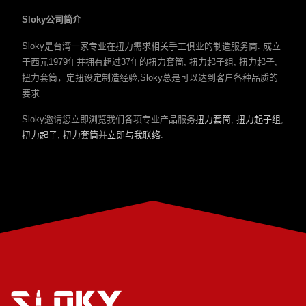
Sloky公司简介
Sloky是台湾一家专业在扭力需求相关手工俱业的制造服务商. 成立
于西元1979年并拥有超过37年的扭力套筒, 扭力起子组, 扭力起子,
扭力套筒，定扭设定制造经验,Sloky总是可以达到客户各种品质的
要求.
Sloky邀请您立即浏览我们各项专业产品服务
扭力套筒
,
扭力起子组
,
扭力起子
,
扭力套筒
并
立即与我联络
.