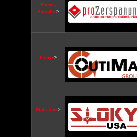
Suisse,
>
Autriche
>
France
>
États-Unis