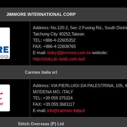
JIMMORE INTERNATIONAL CORP
Address: No.120-2, Sec-2 Fusing Rd., South Distric
Taichung City 40252,Taiwan
TEL: +886-4-22605352
FAX: +886-4-22608765
E-mail:
sloky@jimmore.com.tw
website:
http://sloky.jic-tools.com.tw//
Carmex italia srl
Address: VIA PIERLUIGI DA PALESTRINA, 105, 
MODENA MO, ITALY
TEL: +39 059 375324
FAX: +39 059 3681117
E-mail:
info@carmex-italia.it
Stitch Overseas (P) Ltd