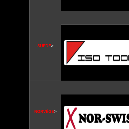
>
SUÈDE
>
NORVÈGE