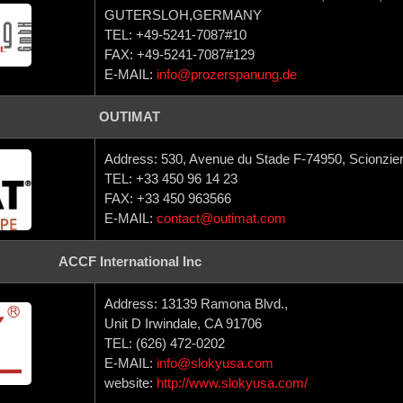
GUTERSLOH,GERMANY
TEL: +49-5241-7087#10
FAX: +49-5241-7087#129
E-MAIL:
info@prozerspanung.de
OUTIMAT
Address: 530, Avenue du Stade F-74950, Scionzier
TEL: +33 450 96 14 23
FAX: +33 450 963566
E-MAIL:
contact@outimat.com
ACCF International Inc
Address: 13139 Ramona Blvd.,
Unit D Irwindale, CA 91706
TEL: (626) 472-0202
E-MAIL:
info@slokyusa.com
website:
http://www.slokyusa.com/