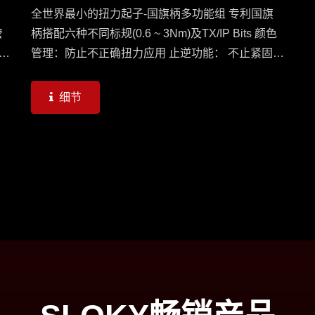
全世界最小的扭力起子-国旗柄多功能组 专利国旗
管
柄搭配六种不同标规(0.6 ~ 3Nm)及TX/IP Bits 颜色
也
管理：防止不正确扭力应用 止逆功能： 不止紧固，
ck
也可松脱缧丝 提示声响：到达需求扭力时将发出
Click声响
细节