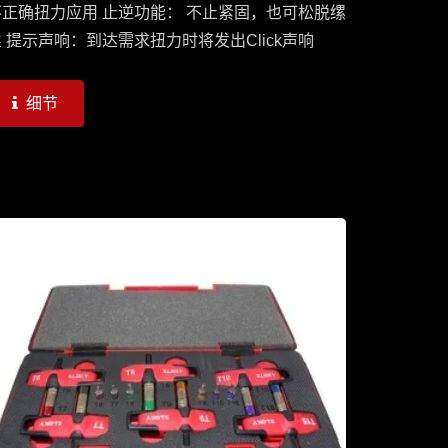
不正确扭力应用 止逆功能： 不止紧固，也可松脱缧
 提示声响：到达需求扭力时将发出Click声响
细节