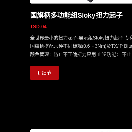
国旗柄多功能组Sloky扭力起子
TSD-04
全世界最小的扭力起子-展示组Sloky扭力起子 专
国旗柄搭配六种不同标规(0.6 ~ 3Nm)及TX/IP Bits
颜色管理：防止不正确扭力应用 止逆功能： 不止
固，也可松脱缧丝 提示声响：到达需求扭力时将
出Click声响
细节