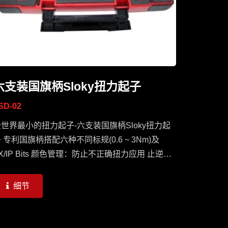
六支装国旗柄Sloky扭力起子
SD-02
世界最小的扭力起子-六支装国旗柄Sloky扭力起
 专利国旗柄搭配六种不同标规(0.6 ~ 3Nm)及
X/IP Bits 颜色管理：防止不正确扭力应用 止逆功
能： 不止紧固，也可松脱缧丝 提示声响：到达需求
力时将发出Click声响
细节