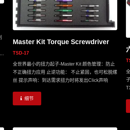
利
Master Kit Torque Screwdriver
TSD-17
紧
T
发
全世界最小的扭力起子-Master Kit 颜色管理：防止
全
不正确扭力应用 止逆功能： 不止紧固，也可松脱缧
子
丝 提示声响：到达需求扭力时将发出Click声响
T
细节
扭