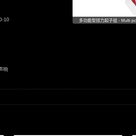
D-10
多功能型扭力起子组 - Multi pcs of
50mm bits; HEX® TORX® an
include Universal, Slim-Fit a
声响