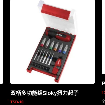
P
双柄多功能组Sloky扭力起子
T
全
TSD-10