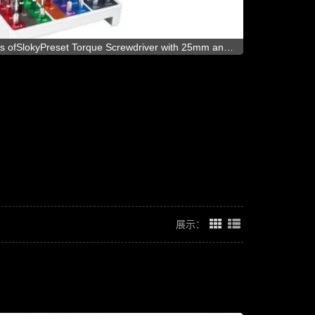
SlokyPreset Torque Screwdriver with 25mm and
d TORX PLUS® avaliable.Three types of handle
nd T-Flying handle for ease of use and also various
application.
展示：