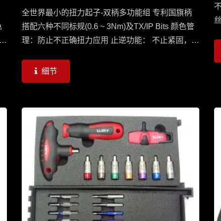
全世界最小的扭力起子-双柄多功能组 专利国旗柄
丝
色
搭配六种不同标规(0.6 ~ 3Nm)及TX/IP Bits 颜色管
，
理：防止不正确扭力应用 止逆功能： 不止紧固，也
可松脱缧丝 提示声响：到达需求扭力时将发出Click
声响
细节