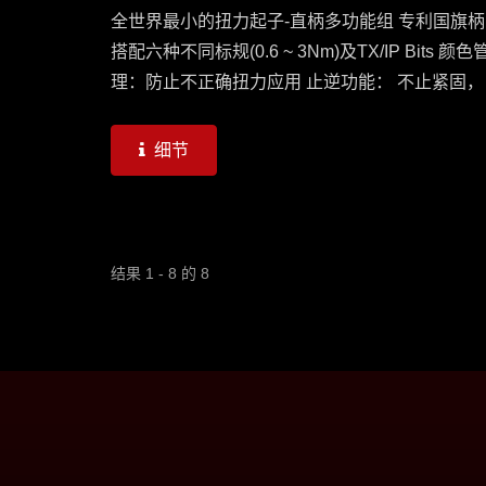
全世界最小的扭力起子-直柄多功能组 专利国旗柄
搭配六种不同标规(0.6 ~ 3Nm)及TX/IP Bits 颜色
理：防止不正确扭力应用 止逆功能： 不止紧固，
可松脱缧丝 提示声响：到达需求扭力时将发出Cli
声响
细节
结果 1 - 8 的 8