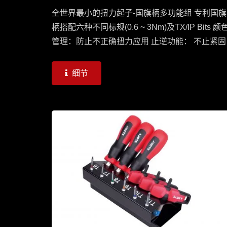
全世界最小的扭力起子-国旗柄多功能组 专利国旗
柄搭配六种不同标规(0.6 ~ 3Nm)及TX/IP Bits 颜
管理：防止不正确扭力应用 止逆功能： 不止紧固
也可松脱缧丝 提示声响：到达需求扭力时将发出
Click声响
细节