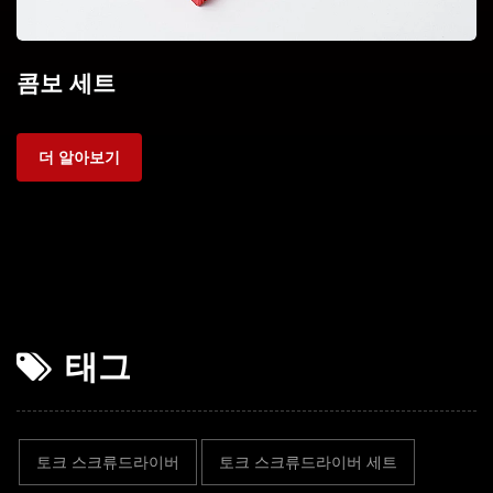
콤보 세트
더 알아보기
태그
토크 스크류드라이버
토크 스크류드라이버 세트