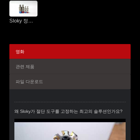
Sloky 정밀 조립 및 마이크로 조립을 위한 미니 토크
영화
관련 제품
파일 다운로드
왜 Sloky가 절단 도구를 고정하는 최고의 솔루션인가요?