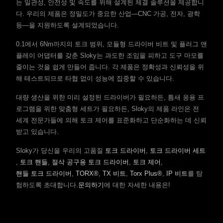
는 일관성, 안전성 및 속도를 위해 설계된 체결 솔루션을 제공합니
다. 우리의 제품은 정밀도가 중요한 산업—CNC 가공, 전자, 광학
등—을 지원하도록 설계되었습니다.
0.1에서 6Nm까지의 토크 범위, 모듈형 드라이버 비트 및 플러그 앤
플레이 어댑터를 갖춘 Sloky는 과도한 조임을 피하고 도구 마모를
줄이는 것을 쉽게 만들어 줍니다. 각 제품은 정확성과 신뢰성을 위
해 테스트되므로 타협 없이 성능에 집중할 수 있습니다.
대량 생산을 위한 미리 설정된 드라이버가 필요하든, 틈새 응용 프
로그램을 위한 맞춤형 세트가 필요하든, Sloky의 제품 라인은 전
세계 전문가들에 의해 토크 제어를 표준화하고 단순화하는 데 신뢰
받고 있습니다.
Sloky가 당신을 우리의 고품질
토크 드라이버
,
토크 드라이버 세트
,
토크 핸들
,
절삭 공구용 토크 드라이버
,
토크 제어
,
핸들 토크 드라이버
,
TORX®
,
TX 비트
,
Torx Plus®
,
IP 비트
를 탐
험하도록 초대합니다.
문의하기
에 대한 자세한 내용은!