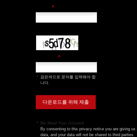
*
이메일
*
보안 문자
검은색으로 문자를 입력해야 합
니다.
We Need Your Consent
By consenting to this privacy notice you are giving us 
data, and your data will not be shared to third parties.