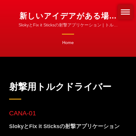
新しいアイデアがある場合
は、私たちに連絡するか、
SlokyとFix it Sticksの射撃アプリケーション | トルク
アダプターとスリーブ | どのビットタイプにもカスタ
FIX IT STICKSにご連絡く
マイズ可能
Home
ださい!! | 機械加工、旋削、
フライス加工用CNCトルク
ツール
射撃用トルクドライバー
CANA-01
SlokyとFix it Sticksの射撃アプリケーション