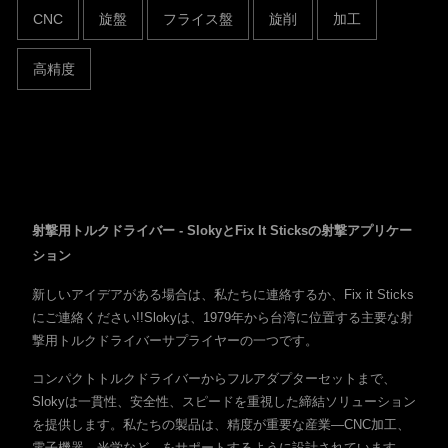
CNC
旋盤
フライス盤
旋削
加工
高精度
射撃用トルクドライバー - SlokyとFix It Sticksの射撃アプリケー
ション
新しいアイデアがある場合は、私たちに連絡するか、Fix it Sticks
にご連絡ください!!Slokyは、1979年から台湾に位置する主要な射
撃用トルクドライバーサプライヤーの一つです。
コンパクトトルクドライバーからフルアダプターセットまで、
Slokyは一貫性、安全性、スピードを重視した締結ソリューション
を提供します。私たちの製品は、精度が重要な産業—CNC加工、
電子機器、光学など—をサポートするように設計されています。