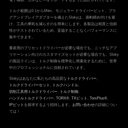
トルク範囲は0.1から6Nm、モジュラー ドライバービット、プラ
グアンドプレイアダプターを備えたSlokyは、過剰締め付けを避
け、工具の摩耗を減らすのを簡単にします。各製品は精度と信頼
性がテストされているため、妥協することなくパフォーマンスに
集中できます。
量産用のプリセットドライバーが必要な場合でも、ニッチなアプ
リケーション向けのカスタマイズセットが必要な場合でも、Sloky
の製品ラインは、トルク制御を標準化し簡素化するために、世界
中のプロフェッショナルに信頼されています。
Slokyはあなたに私たちの高品質な
トルクドライバー
,
トルクドライバーセット
,
トルクハンドル
,
切削工具用トルクドライバー
,
トルク制御
,
ハンドルトルクドライバー
,
TORX®
,
TXビット
,
TorxPlus®
,
IPビット
を探求するよう招待します。
お問い合わせ
の詳細につい
ては！