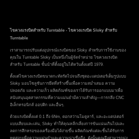
ไขควงแรงบิดสำหรับ Turntable - ไขควงแรงบิด Sloky สำหรับ
Turntable
เราสามารถปรับแต่งอุปกรณ์แรงบิดของ Sloky สำหรับการใช้งานของ
คุณใน Turntable Sloky เป็นหนึ่งในผู้จัดจำหน่าย ไขควงแรงบิด
สำหรับ Turntable ชั้นนำที่ตั้งอยู่ในไต้หวันตั้งแต่ปี 1979.
ตั้งแต่ไขควงแรงบิดขนาดกะทัดรัดไปจนถึงชุดอะแดปเตอร์เต็มรูปแบบ
Sloky มอบโซลูชันการยึดที่สร้างขึ้นเพื่อความสม่ำเสมอ ความ
ปลอดภัย และความเร็ว ผลิตภัณฑ์ของเราได้รับการออกแบบมาเพื่อ
สนับสนุนอุตสาหกรรมที่ความแม่นยำมีความสำคัญ—การกลึง CNC
อิเล็กทรอนิกส์ ออปติก และอื่นๆ.
ด้วยแรงบิดตั้งแต่ 0.1 ถึง 6Nm, ดอกสว่านโมดูลาร์, และอะแดปเตอร์
แบบเสียบและเล่น, Sloky ทำให้คุณหลีกเลี่ยงการขันแน่นเกินไปและ
ลดการสึกหรอของเครื่องมือได้ง่ายขึ้น ผลิตภัณฑ์แต่ละชิ้นได้รับการ
ทดสอบเพื่อความแม่นยำและความน่าเชื่อถือ, ดังนั้นคุณจึงสามารถมุ่ง