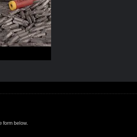
EP, Умный Крутящий Момент Везде, Где Это Возможно