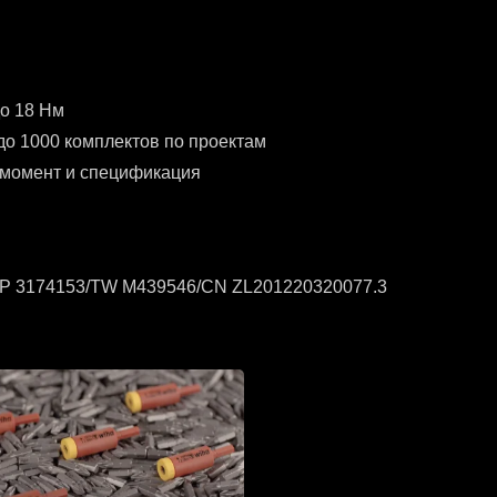
о 18 Нм
до 1000 комплектов по проектам
 момент и спецификация
JP 3174153/TW M439546/CN ZL201220320077.3