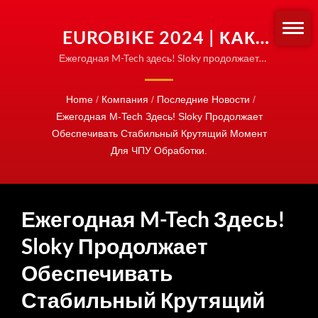
EUROBIKE 2024 | КАК
SLOKY ПРЕДОТВРАЩАЕТ
Ежегодная M-Tech здесь! Sloky продолжает
обеспечивать стабильный крутящий момент для
ПЕРЕТЯГИВАНИЕ |
ЧПУ обработки.| Адаптеры и рукава для крутящего
Home
/
Компания
/
Последние Новости
/
ЛЕГКАЯ НАСТРОЙКА
момента | Настройка для любого типа бит
Ежегодная M-Tech Здесь! Sloky Продолжает
КРУТЯЩЕГО МОМЕНТА
Обеспечивать Стабильный Крутящий Момент
Для ЧПУ Обработки.
Ежегодная M-Tech Здесь!
Sloky Продолжает
Обеспечивать
Стабильный Крутящий