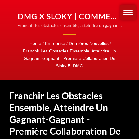
DMG X SLOKY | COMMENT
SLOKY EMPÊCHE LE
Franchir les obstacles ensemble, atteindre un gagnant-
gagnant - Première collaboration de Sloky et DMG|
SERRAGE EXCESSIF |
Adaptateurs et manchons de couple | Personnalisez
Home
/
Entreprise
/
Dernières Nouvelles
/
CONFIGURATION DE
pour tout type de mèche
Franchir Les Obstacles Ensemble, Atteindre Un
COUPLE FACILE
Gagnant-Gagnant - Première Collaboration De
Sloky Et DMG
Franchir Les Obstacles
Ensemble, Atteindre Un
Gagnant-Gagnant -
Première Collaboration De