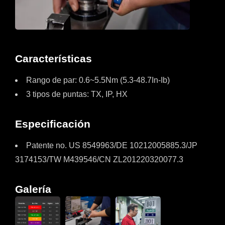
Características
Rango de par: 0.6~5.5Nm (5.3-48.7In-Ib)
3 tipos de puntas: TX, IP, HX
Especificación
Patente no. US 8549963/DE 10212005885.3/JP
3174153/TW M439546/CN ZL201220320077.3
Galería