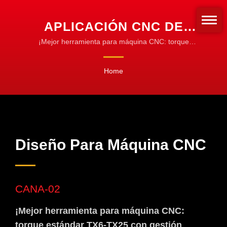
APLICACIÓN CNC DE
SLOKY | HERRAMIENTAS
¡Mejor herramienta para máquina CNC: torque
estándar TX6-TX25 con gestión codificada por
DE TORQUE CNC PARA
colores! | Adaptadores y Mangas de Torque |
Home
MAQUINADO, TORNEADO
Personaliza para Cualquier Tipo de Broca
Y FRESADO
Diseño Para Máquina CNC
CANA-02
¡Mejor herramienta para máquina CNC:
torque estándar TX6-TX25 con gestión