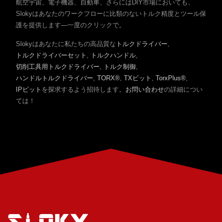
航空宇宙、電子機器、自動車、さらにはDIY市場においても、
Slokyはあなたのワークフローに比類のないトルク精度とツール保
護を提供します—一度のクリックで。
Slokyはあなたに私たちの高品質な
トルクドライバー
,
トルクドライバーセット
,
トルクハンドル
,
切削工具用トルクドライバー
,
トルク制御
,
ハンドルトルクドライバー
,
TORX®
,
TXビット
,
TorxPlus®
,
IPビット
を探求するよう招待します。
お問い合わせ
の詳細につい
ては！