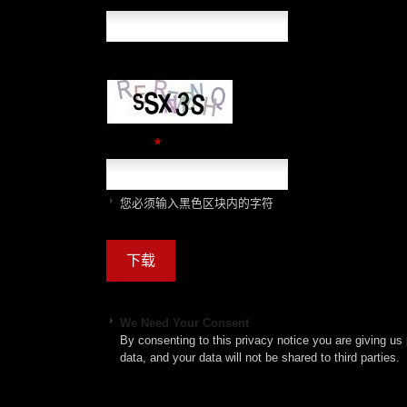
*
验证码
您必须输入黑色区块内的字符
We Need Your Consent
By consenting to this privacy notice you are giving us 
data, and your data will not be shared to third parties.