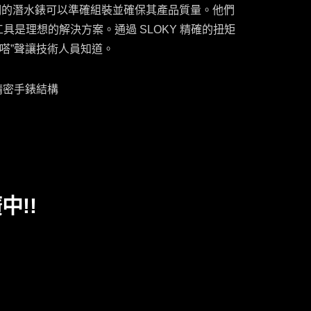
們的潛水錶可以準確組裝並確保其產品質量。他們
Crest潛水錶鎖附應用
工具是理想的解決方案。通過 SLOKY 精確的扭矩
咔嗒”聲讓技術人員知道。
精密手錶結構
中!!