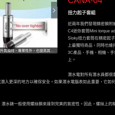
CANA-04
扭力起子套組
近兩年我們發現精密鎖附被
C4迷你套筒Mini torq
Sloky扭力套筒在精密
上最獨特商品，同時也維持
組，提升其獨特、專業性外，也提高其價
3C產品、手機、相機、
上。
潛水電對所有潛水員都很
 或潛入更深的地方以確保安全。如果潛水電腦表如此重要，它如
。潛水錶一般使用螺絲鎖來達到完美的氣密性。因此，螺絲上的