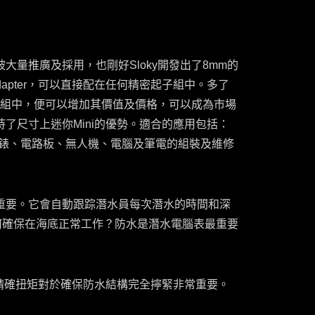
大量推廣及採用，也剛好Sloky開發出了8mm的
ue adapter，可以直接配在任何精密起子組中。多了
起子組中，便可以增加其價值及價格，可以成為市場
了尺寸上迷你Mini的優勢。適合的應用包括：
潛水錶應用 -
手錶、電路板、無人機、電腦及筆電的組裝及維修
重要。它會自動跟踪潛水員每次潛水的時間和深
何確保在海底正常工作？防水是潛水電腦表最重要
精確扭矩對於確保防水結構完全擰緊非常重要。