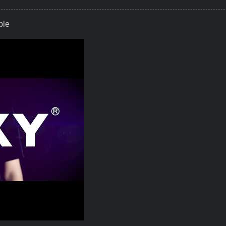
ble
P, Smart Torque Everywhere Possible