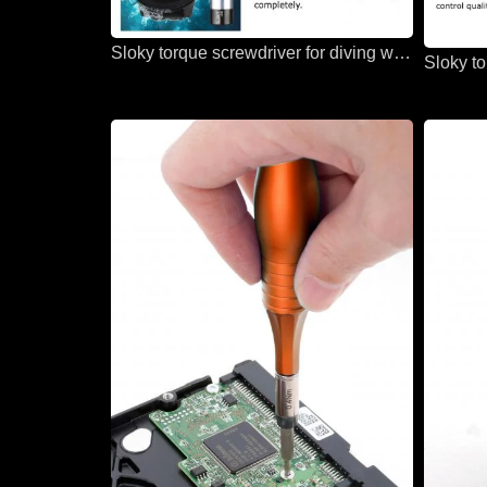
Sloky torque screwdriver for diving wathes