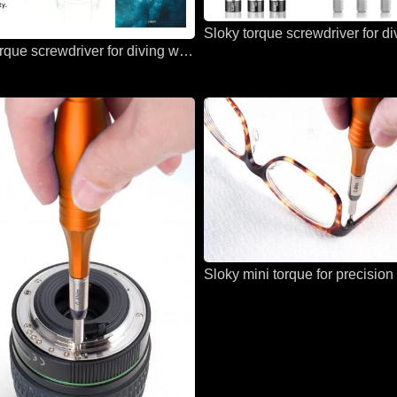
Sloky torque screwdriver for diving wathes