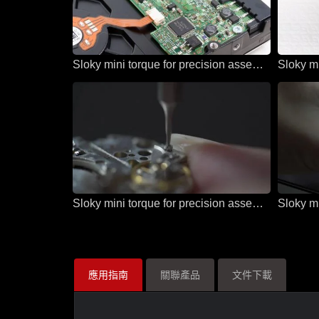
Sloky mini torque for precision assembly and micro assembly
Sloky mini torque for precision assembly and micro assembly
應用指南
關聯產品
文件下載