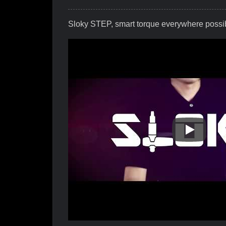
Sloky STEP, smart torque everywhere possi
Sloky STE