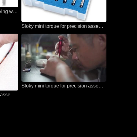
Sloky torque screwdriver for diving wathes
Sloky mini torque for precision assembly and micro assembly
Sloky mini torque for precision assembly and micro assembly
Sloky mini torque for precision assembly and micro assembly