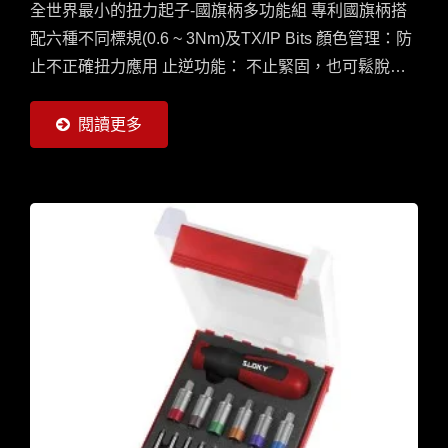
全世界最小的扭力起子-國旗柄多功能組 專利國旗柄搭
配六種不同標規(0.6 ~ 3Nm)及TX/IP Bits 顏色管理：防
止不正確扭力應用 止逆功能： 不止緊固，也可鬆脫縲
絲 提示聲響：到達需求扭力時將發出Click聲響
閱讀更多