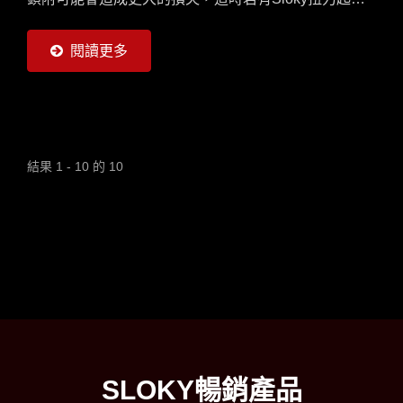
便可能將鎖附SOP化，對被鎖物及產品做到了保護。以
上照片是Sloky為英國客戶客製的組套；只要讓我們了
閱讀更多
解貴司需求的扭力及bits規格，我們就可以為您評估客
製扭力起子組，而針對不同的組套，MOQ約為
300~1000套即可。我們也很樂意提供樣品去了解所有
Sloky扭力起子可能的應用處，歡迎和我們聯繫。
結果 1 - 10 的 10
SLOKY暢銷產品