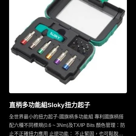
直柄多功能組Sloky扭力起子
全世界最小的扭力起子-國旗柄多功能組 專利國旗柄搭
配六種不同標規(0.6 ~ 3Nm)及TX/IP Bits 顏色管理：防
止不正確扭力應用 止逆功能： 不止緊固，也可鬆脫縲