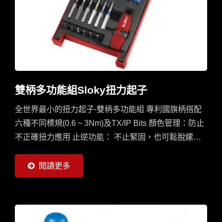
雙柄多功能組Sloky扭力起子
全世界最小的扭力起子-雙柄多功能組 專利國旗柄搭配
六種不同標規(0.6 ~ 3Nm)及TX/IP Bits 顏色管理：防止
不正確扭力應用 止逆功能： 不止緊固，也可鬆脫縲絲
提示聲響：到達需求扭力時將發出Click聲響
閱讀更多